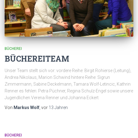
BÜCHEREI
BÜCHEREITEAM
Unser Team stellt sich vor: vordere Reihe: Birgit Rohierse (Leitung),
Andrea Nikolaus, Marion Schwind hintere Reihe: Sigrun
Zimmermann, Sabine Deckelmann, Tamara Wolf-Letincic, Kathrin
Renner es fehlen: Petra Püchner, Regina Schulz-Engel sowie unsere
Jugendlichen Verena Renner und Johanna Eckert
Von
Markus Wolf
, vor
13 Jahren
BÜCHEREI