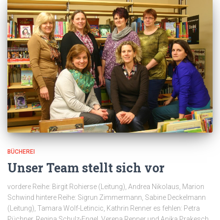
BÜCHEREI
Unser Team stellt sich vor
vordere Reihe: Birgit Rohierse (Leitung), Andrea Nikolaus, Marion
Schwind hintere Reihe: Sigrun Zimmermann, Sabine Deckelmann
(Leitung), Tamara Wolf-Letincic, Kathrin Renner es fehlen: Petra
Püchner, Regina Schulz-Engel, Verena Renner und Anika Prakesch