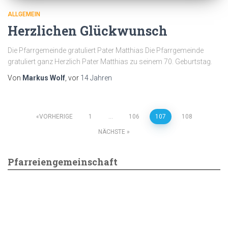
ALLGEMEIN
Herzlichen Glückwunsch
Die Pfarrgemeinde gratuliert Pater Matthias Die Pfarrgemeinde
gratuliert ganz Herzlich Pater Matthias zu seinem 70. Geburtstag.
Von
Markus Wolf
, vor
14 Jahren
Seitennummerierung
VORHERIGE
1
…
106
107
108
NÄCHSTE
der
Pfarreiengemeinschaft
Beiträge