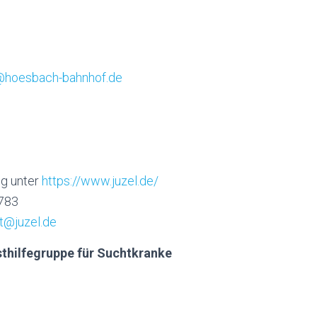
@hoesbach-bahnhof.de
ng unter
https://www.juzel.de/
 783
t@juzel.de
thilfegruppe für Suchtkranke