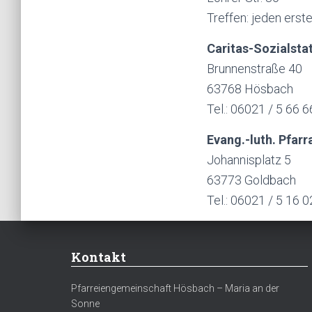
Treffen: jeden erst
Caritas-Sozialstat
Brunnenstraße 40
63768 Hösbach
Tel.: 06021 / 5 66 6
Evang.-luth. Pfarr
Johannisplatz 5
63773 Goldbach
Tel.: 06021 / 5 16 0
Kontakt
Pfarreiengemeinschaft Hösbach – Maria an der
Sonne