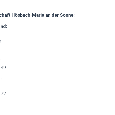
chaft Hösbach-Maria an der Sonne:
and:
3
r
 49
:
 72