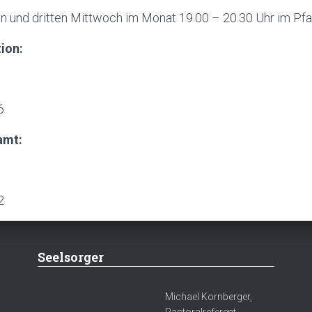
en und dritten Mittwoch im Monat 19.00 – 20.30 Uhr im Pf
ion:
6
amt:
2
Seelsorger
Michael Kornberger,