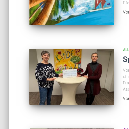
Pfa
Vo
AL
S
Vor
übe
Fra
As
Vo