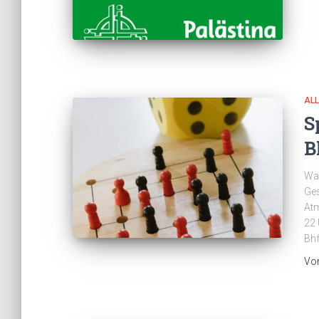
AL
S
B
Was
Ges
Atm
22 
Bhf
Vo