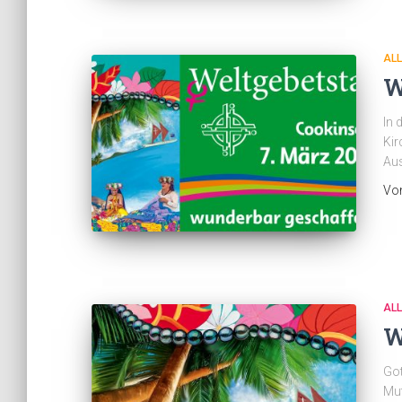
AL
W
In 
Kir
Aus
Vo
AL
W
Got
Mut