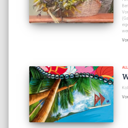
Ben
Vor
(Ga
eig
wer
Vo
AL
W
Kol
Vo