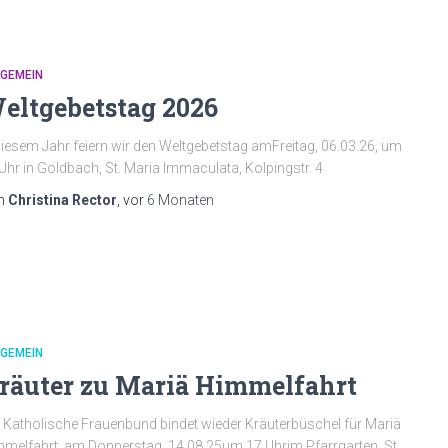
LGEMEIN
eltgebetstag 2026
diesem Jahr feiern wir den Weltgebetstag amFreitag, 06.03.26, um
Uhr in Goldbach, St. Maria Immaculata, Kolpingstr. 4
n
Christina Rector
, vor
6 Monaten
LGEMEIN
räuter zu Mariä Himmelfahrt
 Katholische Frauenbund bindet wieder Kräuterbüschel für Mariä
melfahrt. am Donnerstag, 14.08.25um 17 Uhrim Pfarrgarten, St.