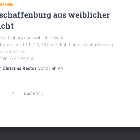
LGEMEIN
schaffenburg aus weiblicher
icht
haffenburg aus weiblicher Sicht
ffpunkt am 19.11.23, 13 Uhr Stiftsbrunnen, Aschaffenburg.
er ca. 90 min.
ten 5,- € / Person
n
Christina Rector
, vor
3 Jahren
…
7
NÄCHSTE