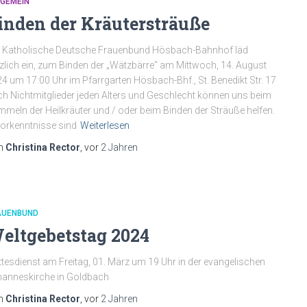
LGEMEIN
inden der Kräutersträuße
 Katholische Deutsche Frauenbund Hösbach-Bahnhof läd
zlich ein, zum Binden der „Wätzbärre“ am Mittwoch, 14. August
4 um 17:00 Uhr im Pfarrgarten Hösbach-Bhf., St. Benedikt Str. 17
h Nichtmitglieder jeden Alters und Geschlecht können uns beim
meln der Heilkräuter und / oder beim Binden der Sträuße helfen.
orkenntnisse sind
Weiterlesen
n
Christina Rector
, vor
2 Jahren
AUENBUND
eltgebetstag 2024
tesdienst am Freitag, 01. März um 19 Uhr in der evangelischen
anneskirche in Goldbach
n
Christina Rector
, vor
2 Jahren