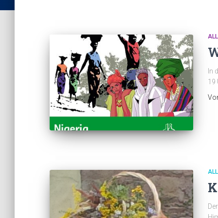
AL
W
In 
19 
Vo
AL
K
Der
Him