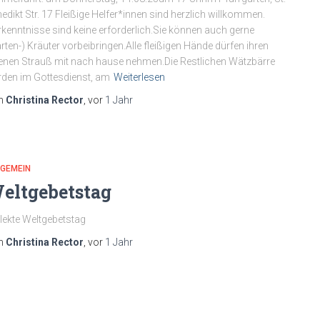
edikt Str. 17 Fleißige Helfer*innen sind herzlich willkommen.
kenntnisse sind keine erforderlich.Sie können auch gerne
rten-) Kräuter vorbeibringen.Alle fleißigen Hände dürfen ihren
enen Strauß mit nach hause nehmen.Die Restlichen Wätzbärre
den im Gottesdienst, am
Weiterlesen
n
Christina Rector
, vor
1 Jahr
LGEMEIN
eltgebetstag
lekte Weltgebetstag
n
Christina Rector
, vor
1 Jahr