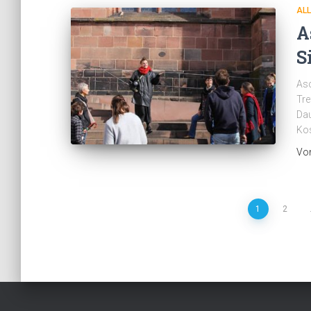
AL
A
S
Asc
Tre
Dau
Kos
Vo
Seitennummerierung
1
2
der
Beiträge