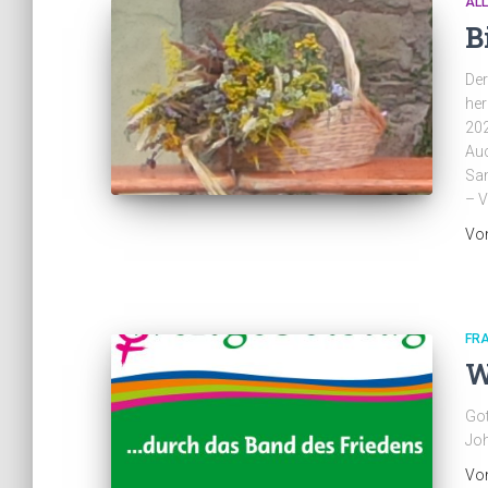
AL
B
Der
her
202
Auc
Sam
– V
Vo
FR
W
Got
Joh
Vo