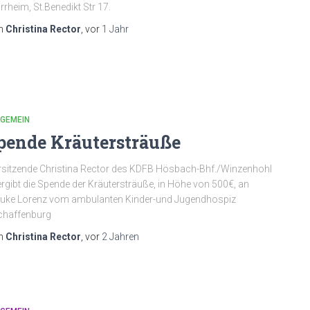
rrheim, St.Benedikt Str 17.
n
Christina Rector
, vor
1 Jahr
LGEMEIN
pende Kräutersträuße
sitzende Christina Rector des KDFB Hösbach-Bhf./Winzenhohl
rgibt die Spende der Kräutersträuße, in Höhe von 500€, an
uke Lorenz vom ambulanten Kinder-und Jugendhospiz
chaffenburg
n
Christina Rector
, vor
2 Jahren