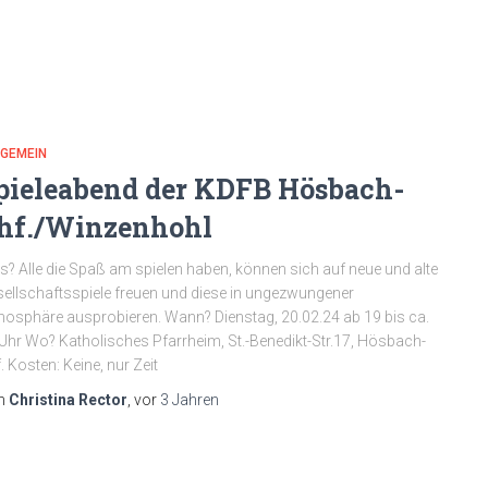
LGEMEIN
pieleabend der KDFB Hösbach-
hf./Winzenhohl
? Alle die Spaß am spielen haben, können sich auf neue und alte
ellschaftsspiele freuen und diese in ungezwungener
osphäre ausprobieren. Wann? Dienstag, 20.02.24 ab 19 bis ca.
Uhr Wo? Katholisches Pfarrheim, St.-Benedikt-Str.17, Hösbach-
. Kosten: Keine, nur Zeit
n
Christina Rector
, vor
3 Jahren