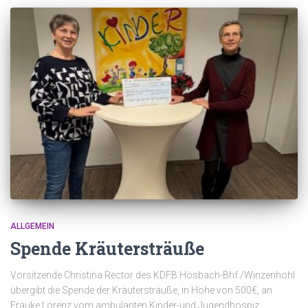
ALLGEMEIN
Spende Kräutersträuße
Vorsitzende Christina Rector des KDFB Hösbach-Bhf./Winzenhohl
übergibt die Spende der Kräutersträuße, in Höhe von 500€, an
Frauke Lorenz vom ambulanten Kinder-und Jugendhospiz