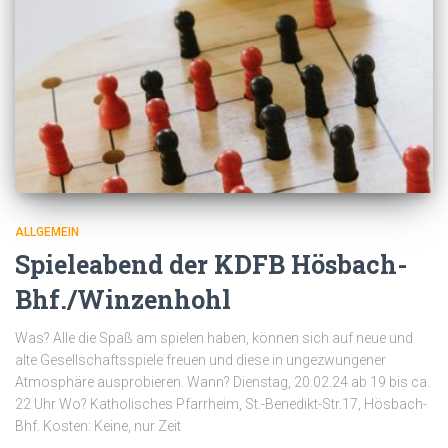
ALLGEMEIN
Spieleabend der KDFB Hösbach-
Bhf./Winzenhohl
Was? Alle die Spaß am spielen haben, können sich auf neue und
alte Gesellschaftsspiele freuen und diese in ungezwungener
Atmosphäre ausprobieren. Wann? Dienstag, 20.02.24 ab 19 bis ca.
22 Uhr Wo? Katholisches Pfarrheim, St.-Benedikt-Str.17, Hösbach-
Bhf. Kosten: Keine, nur Zeit