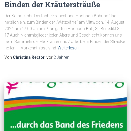
Binden der Kräutersträuße
Der Katholische Deutsche Frauenbund Hösbach-Bahnhof läd
herzlich ein, zum Binden der „Wätzbärre“ am Mittwoch, 14. August
2024 um 17:00 Uhr im Pfarrgarten Hösbach-Bhf., St. Benedikt Str.
17 Auch Nichtmitglieder jeden Alters und Geschlecht können uns
beim Sammeln der Heilkräuter und / oder beim Binden der Sträuße
helfen. – Vorkenntnisse sind
Weiterlesen
Von
Christina Rector
, vor
2 Jahren