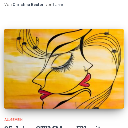
Von
Christina Rector
, vor
1 Jahr
ALLGEMEIN