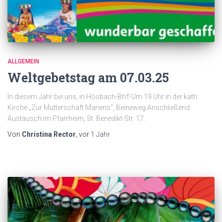
ALLGEMEIN
Weltgebetstag am 07.03.25
In diesem Jahr bei uns, in Hösbach-Bhf! Um 19 Uhr in der kath.
Kirche „Zur Mutterschaft Mariens“, Beineweg.Anschließend
Austausch im Pfarrheim, St. Benedikt-Str. 17.
Von
Christina Rector
, vor
1 Jahr