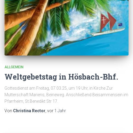
ALLGEMEIN
Weltgebetstag in Hösbach-Bhf.
Gottesdienst am Freitag, 07.03.25, um 19 Uhr, in Kirche Zur
Mutterschaft Mariens, Beineweg. Anschließend Beisammensein im
Pfarrheim, St.Benedikt Str 17.
Von
Christina Rector
, vor
1 Jahr