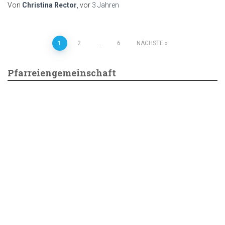
Von
Christina Rector
, vor
3 Jahren
Seitennummerierung
1
2
…
6
NÄCHSTE
der
Pfarreiengemeinschaft
Beiträge