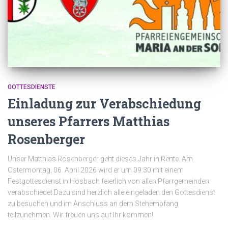
GOTTESDIENSTE
Einladung zur Verabschiedung
unseres Pfarrers Matthias
Rosenberger
Unser Matthias Rosenberger geht dieses Jahr in Rente. Am
Ostermontag, 06. April 2026 wird er um 09:30 mit einem
Festgottesdienst in Hösbach feierlich von allen Pfarrgemeinden
verabschiedet.Dazu sind herzlich alle eingeladen den Gottesdienst
zu besuchen und im Anschluss an dem Stehempfang
teilzunehmen. Wir freuen uns auf Ihr kommen!