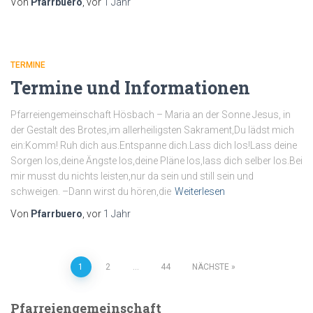
Von
Pfarrbuero
, vor
1 Jahr
TERMINE
Termine und Informationen
Pfarreiengemeinschaft Hösbach – Maria an der Sonne Jesus, in
der Gestalt des Brotes,im allerheiligsten Sakrament,Du lädst mich
ein:Komm! Ruh dich aus.Entspanne dich.Lass dich los!Lass deine
Sorgen los,deine Ängste los,deine Pläne los,lass dich selber los.Bei
mir musst du nichts leisten,nur da sein und still sein und
schweigen. –Dann wirst du hören,die
Weiterlesen
Von
Pfarrbuero
, vor
1 Jahr
Seitennummerierung
1
2
…
44
NÄCHSTE
der
Pfarreiengemeinschaft