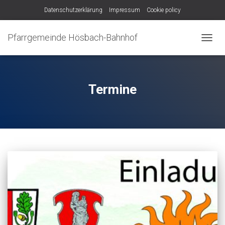
Datenschutzerklärung
Impressum
Cookie policy
Pfarrgemeinde Hösbach-Bahnhof
NAVIG
UMSC
Termine