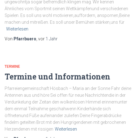
ungewohntja sogar befremdlich klingen mag. Wir kennen
Ähnliches vom Sportmit seinen Wettkämpfenund verschiedenen
Spielen. Es soll uns wohl motivieren,auffordern, anspornen,Beine
machen und mitreißen. Es soll unser Bemühen stärken,uns für
Weiterlesen
Von
Pfarrbuero
, vor
1 Jahr
TERMINE
Termine und Informationen
Pfarreiengemeinschaft Hösbach – Maria an der Sonne Fahr deine
Antennen aus und höre Sei offen für neue Nachrichtendie in der
Verdunkelung der Zeitan den wolkenlosen Himmel erinnernunter
dem einmal Teilnahme geschahwenn Kinderhände sich
öffnetenund Füße aufeinander zuliefen Deine Fingerabdrücke
findeIm geteilten Brot mit den Hungrigendenen mit gebrochenen
Herzendenen mit rissigen
Weiterlesen