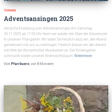
TERMINE
Adventsansingen 2025
Herzliche Einladung zum Adventsansingen Am Samstag,
29.11.2025 ab 17:00 Uhr feiern wir wieder den Start der Adventszeit
in unserem Pfarrgarten. Wir laden Sie herzlich dazu ein, den Abend
gemeinsam mit uns zu verbringen. Feierlich blasen wir den Advent
mit Hilfe der Winzenhöhler Musikanten an. Der Kindergarten
schmückt wieder unseren Weihnachtsbaum
Weiterlesen
Von
Pfarrbuero
, vor
8 Monaten