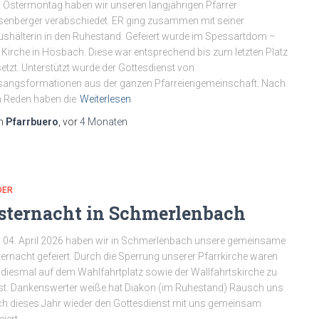
Ostermontag haben wir unseren langjährigen Pfarrer
enberger verabschiedet. ER ging zusammen mit seiner
shälterin in den Ruhestand. Gefeiert wurde im Spessartdom –
 Kirche in Hösbach. Diese war entsprechend bis zum letzten Platz
etzt. Unterstützt wurde der Gottesdienst von
angsformationen aus der ganzen Pfarreiengemeinschaft. Nach
 Reden haben die
Weiterlesen
n
Pfarrbuero
, vor
4 Monaten
DER
sternacht in Schmerlenbach
04. April 2026 haben wir in Schmerlenbach unsere gemeinsame
ernacht gefeiert. Durch die Sperrung unserer Pfarrkirche waren
 diesmal auf dem Wahlfahrtplatz sowie der Wallfahrtskirche zu
t. Dankenswerter weiße hat Diakon (im Ruhestand) Rausch uns
h dieses Jahr wieder den Gottesdienst mit uns gemeinsam