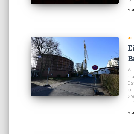
gef
Vo
BIL
E
B
Wir
mac
Dan
ged
Spe
Hilf
Vo