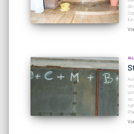
ble
06.
Ost
Kin
Vo
AL
S
Auc
uns
uns
zu 
nat
Pfa
Vo