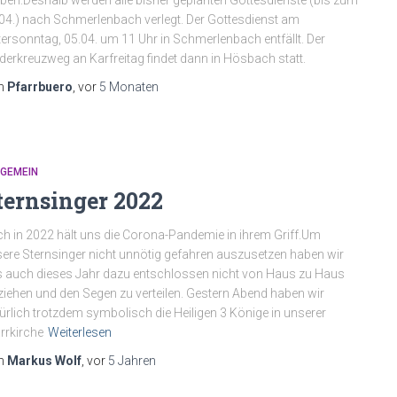
iben.Deshalb werden alle bisher geplanten Gottesdienste (bis zum
04.) nach Schmerlenbach verlegt. Der Gottesdienst am
ersonntag, 05.04. um 11 Uhr in Schmerlenbach entfällt. Der
derkreuzweg an Karfreitag findet dann in Hösbach statt.
n
Pfarrbuero
, vor
5 Monaten
LGEMEIN
ternsinger 2022
h in 2022 hält uns die Corona-Pandemie in ihrem Griff.Um
ere Sternsinger nicht unnötig gefahren auszusetzen haben wir
 auch dieses Jahr dazu entschlossen nicht von Haus zu Haus
ziehen und den Segen zu verteilen. Gestern Abend haben wir
ürlich trotzdem symbolisch die Heiligen 3 Könige in unserer
rrkirche
Weiterlesen
n
Markus Wolf
, vor
5 Jahren