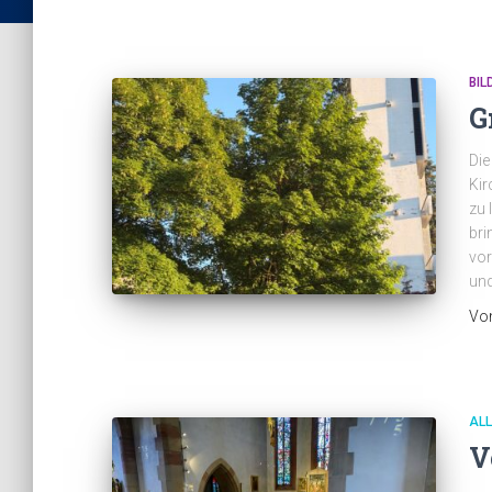
BIL
G
Die
Kir
zu 
bri
vor
und
Vo
AL
V