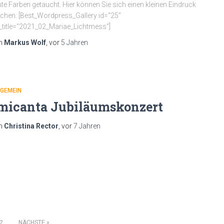
te Farben getaucht. Hier können Sie sich einen kleinen Eindruck
hen: [Best_Wordpress_Gallery id=“25″
_title=“2021_02_Mariae_Lichtmess“]
n
Markus Wolf
, vor
5 Jahren
LGEMEIN
micanta Jubiläumskonzert
n
Christina Rector
, vor
7 Jahren
2
NÄCHSTE