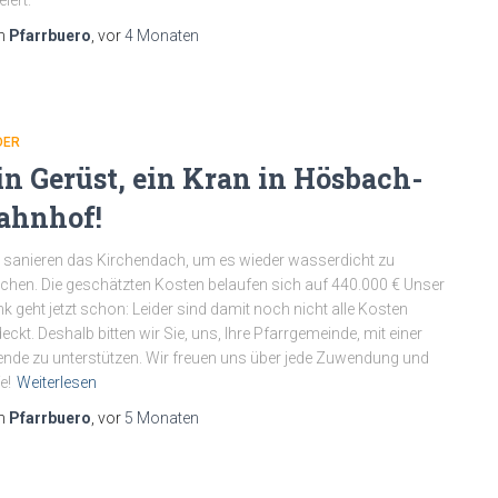
eiert.
n
Pfarrbuero
, vor
4 Monaten
DER
in Gerüst, ein Kran in Hösbach-
ahnhof!
 sanieren das Kirchendach, um es wieder wasserdicht zu
hen. Die geschätzten Kosten belaufen sich auf 440.000 € Unser
k geht jetzt schon: Leider sind damit noch nicht alle Kosten
eckt. Deshalb bitten wir Sie, uns, Ihre Pfarrgemeinde, mit einer
nde zu unterstützen. Wir freuen uns über jede Zuwendung und
e!
Weiterlesen
n
Pfarrbuero
, vor
5 Monaten