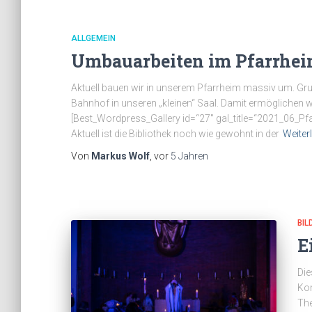
ALLGEMEIN
Umbauarbeiten im Pfarrhe
Aktuell bauen wir in unserem Pfarrheim massiv um. Gr
Bahnhof in unseren „kleinen“ Saal. Damit ermöglichen w
[Best_Wordpress_Gallery id=“27″ gal_title=“2021_06_P
Aktuell ist die Bibliothek noch wie gewohnt in der
Weiter
Von
Markus Wolf
, vor
5 Jahren
BIL
E
Die
Kom
The