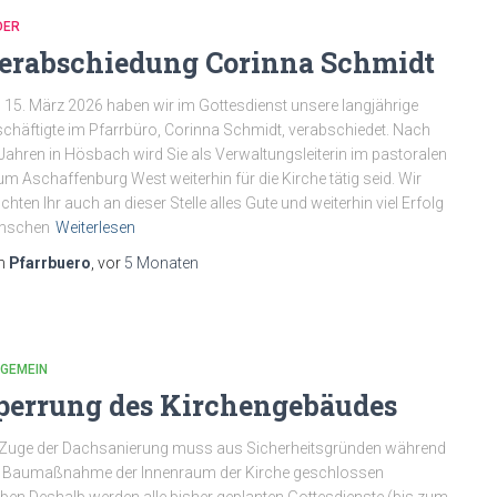
DER
erabschiedung Corinna Schmidt
15. März 2026 haben wir im Gottesdienst unsere langjährige
chäftigte im Pfarrbüro, Corinna Schmidt, verabschiedet. Nach
Jahren in Hösbach wird Sie als Verwaltungsleiterin im pastoralen
m Aschaffenburg West weiterhin für die Kirche tätig seid. Wir
hten Ihr auch an dieser Stelle alles Gute und weiterhin viel Erfolg
nschen
Weiterlesen
n
Pfarrbuero
, vor
5 Monaten
LGEMEIN
perrung des Kirchengebäudes
Zuge der Dachsanierung muss aus Sicherheitsgründen während
r Baumaßnahme der Innenraum der Kirche geschlossen