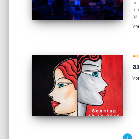
bun
mac
gal
Vo
AL
a
Vo
1