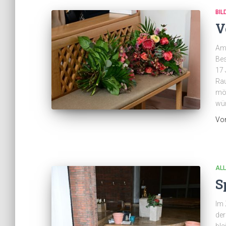
BIL
V
Am 
Bes
17 
Rau
möc
wü
Vo
AL
S
Im 
de