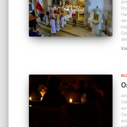
Am 
Ros
Hau
der
bes
Ges
den
Vo
BIL
O
Am 
Ost
wir
Gas
auc