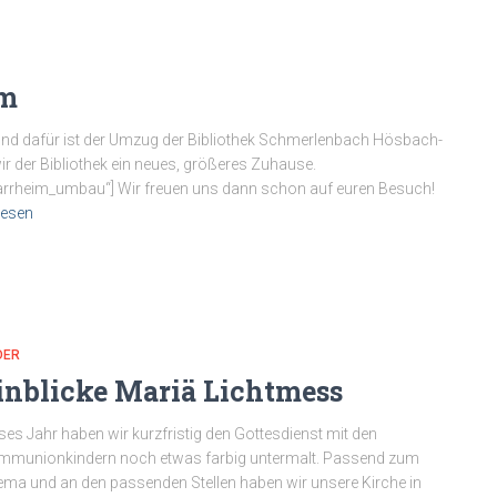
im
und dafür ist der Umzug der Bibliothek Schmerlenbach Hösbach-
ir der Bibliothek ein neues, größeres Zuhause.
farrheim_umbau“] Wir freuen uns dann schon auf euren Besuch!
lesen
DER
inblicke Mariä Lichtmess
ses Jahr haben wir kurzfristig den Gottesdienst mit den
munionkindern noch etwas farbig untermalt. Passend zum
ma und an den passenden Stellen haben wir unsere Kirche in