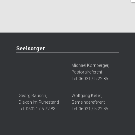
Seelsorger
Michael Kornberger,
Pastoralreferent
Tel: 06021 / 5 22 85
Georg Rausch,
Wolfgang Keller,
Diakon im Ruhestand
Gemeindereferent
Tel: 06021 / 5 72 83
Tel: 06021 / 5 22 85