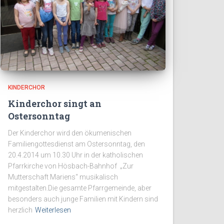
KINDERCHOR
Kinderchor singt an
Ostersonntag
Der Kinderchor wird den ökumenischen
Familiengottesdienst am Ostersonntag, den
20.4.2014 um 10.30 Uhr in der katholischen
Pfarrkirche von Hösbach-Bahnhof „Zur
Mutterschaft Mariens“ musikalisch
mitgestalten.Die gesamte Pfarrgemeinde, aber
besonders auch junge Familien mit Kindern sind
herzlich
Weiterlesen