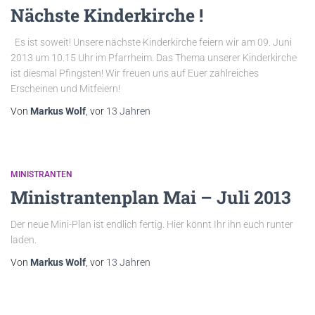
Nächste Kinderkirche !
Es ist soweit! Unsere nächste Kinderkirche feiern wir am 09. Juni
2013 um 10.15 Uhr im Pfarrheim. Das Thema unserer Kinderkirche
ist diesmal Pfingsten! Wir freuen uns auf Euer zahlreiches
Erscheinen und Mitfeiern!
Von
Markus Wolf
, vor
13 Jahren
MINISTRANTEN
Ministrantenplan Mai – Juli 2013
Der neue Mini-Plan ist endlich fertig. Hier könnt Ihr ihn euch runter
laden.
Von
Markus Wolf
, vor
13 Jahren