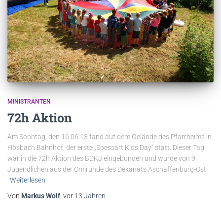
MINISTRANTEN
72h Aktion
Am Sonntag, den 16.06.13 fand auf dem Gelände des Pfarrheims in
Hösbach Bahnhof, der erste „Spessart Kids Day“ statt. Dieser Tag
war in die 72h Aktion des BDKJ eingebunden und wurde von 9
Jugendlichen aus der Omirunde des Dekanats Aschaffenburg-Ost
Weiterlesen
Von
Markus Wolf
, vor
13 Jahren