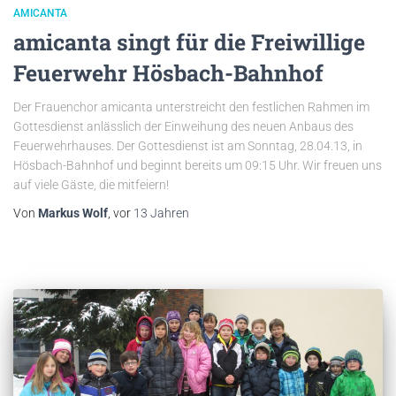
AMICANTA
amicanta singt für die Freiwillige
Feuerwehr Hösbach-Bahnhof
Der Frauenchor amicanta unterstreicht den festlichen Rahmen im
Gottesdienst anlässlich der Einweihung des neuen Anbaus des
Feuerwehrhauses. Der Gottesdienst ist am Sonntag, 28.04.13, in
Hösbach-Bahnhof und beginnt bereits um 09:15 Uhr. Wir freuen uns
auf viele Gäste, die mitfeiern!
Von
Markus Wolf
, vor
13 Jahren