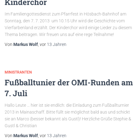
Kinderchor
Im Familiengottesdienst zum Pfarrfest in Hösbach-Bahnhof am
Sonntag, den 7. 7. 2013 um 10.15 Uhr wird die Geschichte vom
Vierfarbenland erzählt. Der Kinderchor wird einige Lieder zu diesem
Thema beitragen. Wir freuen uns auf eine rege Teilnahme!
Von
Markus Wolf
, vor
13 Jahren
MINISTRANTEN
Fußballtunier der OMI-Runden am
7. Juli
Hallo Leute … hier ist sie endlich: die Einladung zum Fußballturnier
2013 in Mainaschaff. Bitte füllt sie möglichst bald aus und schickt
sie an Marco (besser bekannt als Gustl)! Herzliche Grüße Stephie &
Gustl & Christian
Von
Markus Wolf
, vor
13 Jahren