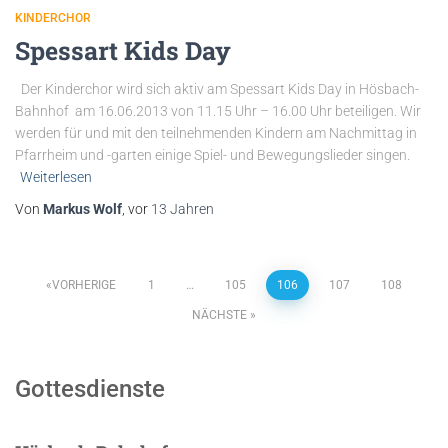
KINDERCHOR
Spessart Kids Day
Der Kinderchor wird sich aktiv am Spessart Kids Day in Hösbach-
Bahnhof am 16.06.2013 von 11.15 Uhr – 16.00 Uhr beteiligen. Wir
werden für und mit den teilnehmenden Kindern am Nachmittag in
Pfarrheim und -garten einige Spiel- und Bewegungslieder singen.
Weiterlesen
Von
Markus Wolf
, vor
13 Jahren
Seitennummerierung
VORHERIGE
1
…
105
106
107
108
NÄCHSTE
der
Beiträge
Gottesdienste