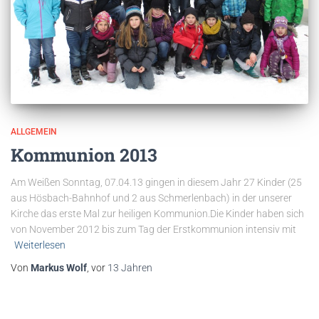
ALLGEMEIN
Kommunion 2013
Am Weißen Sonntag, 07.04.13 gingen in diesem Jahr 27 Kinder (25
aus Hösbach-Bahnhof und 2 aus Schmerlenbach) in der unserer
Kirche das erste Mal zur heiligen Kommunion.Die Kinder haben sich
von November 2012 bis zum Tag der Erstkommunion intensiv mit
Weiterlesen
Von
Markus Wolf
, vor
13 Jahren