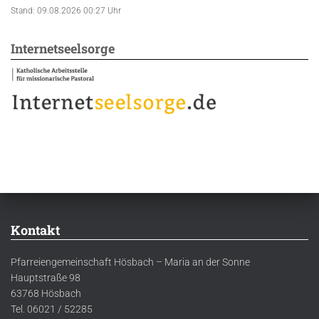
Stand: 09.08.2026 00:27 Uhr
Internetseelsorge
Kontakt
Pfarreiengemeinschaft Hösbach – Maria an der Sonne
Hauptstraße 98
63768 Hösbach
Tel. 06021 / 52285