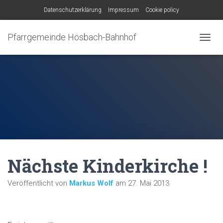
Datenschutzerklärung
Impressum
Cookie policy
Pfarrgemeinde Hösbach-Bahnhof
N
A
V
I
G
A
T
I
O
N
U
M
Nächste Kinderkirche !
S
C
H
Veröffentlicht von
Markus Wolf
am
27. Mai 2013
A
L
T
E