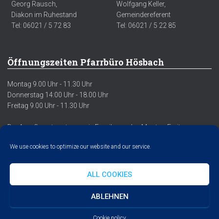
Georg Rausch,
Wolfgang Keller,
Diakon im Ruhestand
Gemeindereferent
Tel: 06021 / 5 72 83
Tel: 06021 / 5 22 85
Öffnungszeiten Pfarrbüro Hösbach
Montag 9.00 Uhr - 11.30 Uhr
Donnerstag 14:00 Uhr - 18.00 Uhr
Freitag 9.00 Uhr - 11.30 Uhr
Der Anrufbeantworter sowie Emails werden Montag-Freitag
regelmäßig abgehört/abgerufen.
We use cookies to optimize our website and our service.
ALL COOKIES
DATENSCHUTZERKLÄRUNG
IMPRESSUM
COOKIE POLICY
ABLEHNEN
Hestia | Entwickelt von
ThemeIsle
Cookie policy