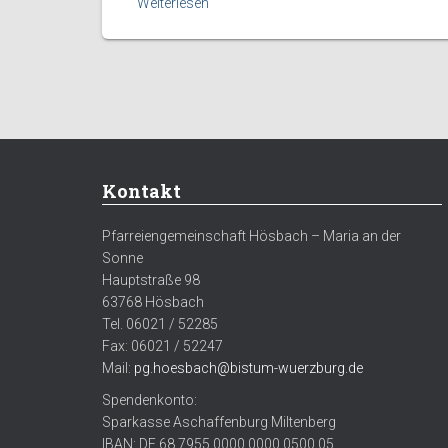
Weiterlesen
Kontakt
Pfarreiengemeinschaft Hösbach – Maria an der
Sonne
Hauptstraße 98
63768 Hösbach
Tel. 06021 / 52285
Fax: 06021 / 52247
Mail:
pg.hoesbach@bistum-wuerzburg.de
Spendenkonto:
Sparkasse Aschaffenburg Miltenberg
IBAN: DE 68 7955 0000 0000 0500 05