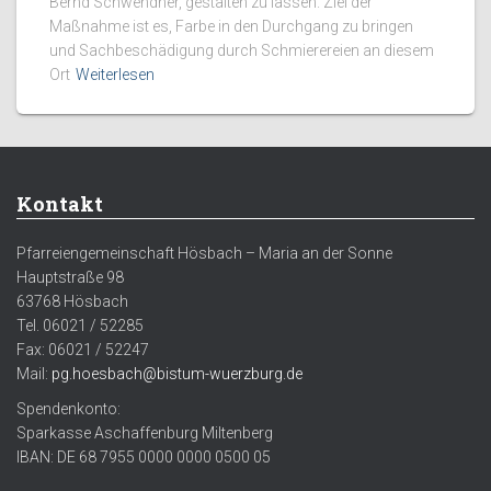
Bernd Schwendner, gestalten zu lassen. Ziel der
Maßnahme ist es, Farbe in den Durchgang zu bringen
und Sachbeschädigung durch Schmierereien an diesem
Ort
Weiterlesen
Kontakt
Pfarreiengemeinschaft Hösbach – Maria an der Sonne
Hauptstraße 98
63768 Hösbach
Tel. 06021 / 52285
Fax: 06021 / 52247
Mail:
pg.hoesbach@bistum-wuerzburg.de
Spendenkonto:
Sparkasse Aschaffenburg Miltenberg
IBAN: DE 68 7955 0000 0000 0500 05