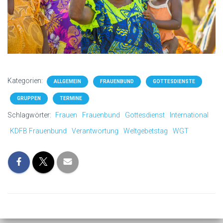
Kategorien:
ALLGEMEIN
FRAUENBUND
GOTTESDIENSTE
GRUPPEN
TERMINE
Schlagwörter:
Frauen
Frauenbund
Gottesdienst
International
KDFB Frauenbund
Verantwortung
Weltgebetstag
WGT