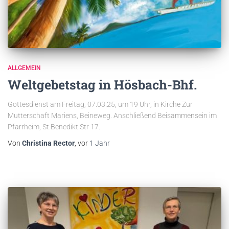
ALLGEMEIN
Weltgebetstag in Hösbach-Bhf.
Gottesdienst am Freitag, 07.03.25, um 19 Uhr, in Kirche Zur
Mutterschaft Mariens, Beineweg. Anschließend Beisammensein im
Pfarrheim, St.Benedikt Str 17.
Von
Christina Rector
, vor
1 Jahr