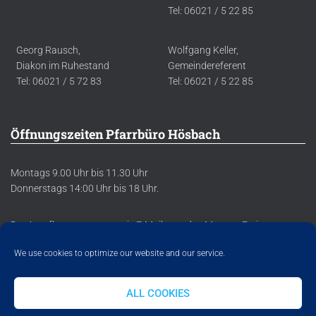
Tel: 06021 / 5 22 85
Georg Rausch,
Wolfgang Keller,
Diakon im Ruhestand
Gemeindereferent
Tel: 06021 / 5 72 83
Tel: 06021 / 5 22 85
Öffnungszeiten Pfarrbüro Hösbach
Montags 9.00 Uhr bis 11.30 Uhr
Donnerstags 14:00 Uhr bis 18 Uhr.
Der Anrufbeantworter sowie E-Mails werden Montag-Freitag
regelmäßig abgehört/abgerufen.
We use cookies to optimize our website and our service.
ALL COOKIES
DATENSCHUTZERKLÄRUNG
IMPRESSUM
COOKIE POLICY