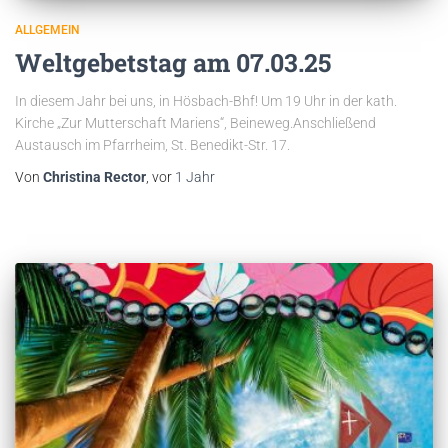
ALLGEMEIN
Weltgebetstag am 07.03.25
In diesem Jahr bei uns, in Hösbach-Bhf! Um 19 Uhr in der kath.
Kirche „Zur Mutterschaft Mariens“, Beineweg.Anschließend
Austausch im Pfarrheim, St. Benedikt-Str. 17.
Von
Christina Rector
, vor
1 Jahr