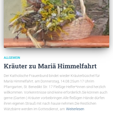
ALLGEMEIN
Kräuter zu Mariä Himmelfahrt
Der Katholische Frauenbund bindet wieder Kräuterbüschel für
Mariä Himmelfahrt. am Donnerstag, 14.08.25um 17 Uhrim
Pfarrgarten, St. Benedikt Str. 17 Fleißige Helfer*innen sind herzlich
willkommen. Vorkenntnisse sind keine erforderlich.Sie können auch
gerne (Garten-) Kräuter vorbeibringen.Alle fleißigen Hände dürfen
ihren eigenen Strauß mit nach hause nehmen.Die Restlichen
Wätzbärre werden im Gottesdienst, am
Weiterlesen