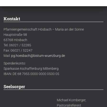
Kontakt
Pfarreiengemeinschaft Hösbach – Maria an der Sonne
Hauptstraße 98
63768 Hösbach
Tel. 06021 / 52285
Fax: 06021 / 52247
Mail:
pg.hoesbach@bistum-wuerzburg.de
Spendenkonto:
Sparkasse Aschaffenburg Miltenberg
IBAN: DE 68 7955 0000 0000 0500 05
Seelsorger
Michael Kornberger,
Pastoralreferent