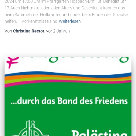
2024 um 17:00 Uhr im Pfarrgarten Hösbach-Bhf., St. Benedikt Str.
17 Auch Nichtmitglieder jeden Alters und Geschlecht können uns
beim Sammeln der Heilkräuter und / oder beim Binden der Sträuße
helfen. – Vorkenntnisse sind
Weiterlesen
Von
Christina Rector
, vor
2 Jahren