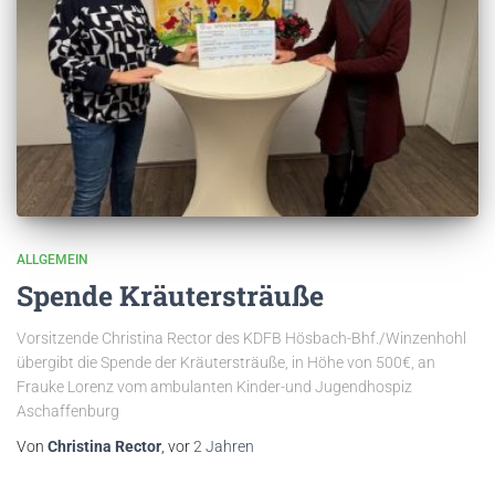
ALLGEMEIN
Spende Kräutersträuße
Vorsitzende Christina Rector des KDFB Hösbach-Bhf./Winzenhohl
übergibt die Spende der Kräutersträuße, in Höhe von 500€, an
Frauke Lorenz vom ambulanten Kinder-und Jugendhospiz
Aschaffenburg
Von
Christina Rector
, vor
2 Jahren