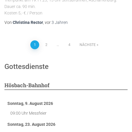
Treffpunkt am 19.11.23, 13 Uhr Stiftsbrunnen, Aschaffenburg.
Dauer ca. 90 min.
Kosten 5,- € / Person
Von
Christina Rector
, vor
3 Jahren
Seitennummerierung
1
2
…
4
NÄCHSTE
der
Gottesdienste
Beiträge
Hösbach-Bahnhof
Sonntag, 9. August 2026
09:00 Uhr
Messfeier
Sonntag, 23. August 2026