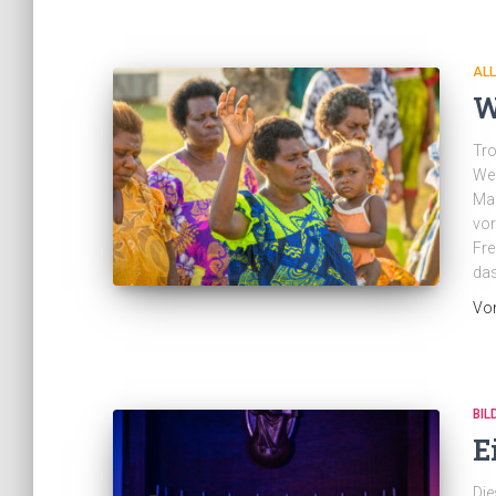
AL
W
Tro
Wel
Mar
vor
Fre
das
Vo
BIL
E
Die