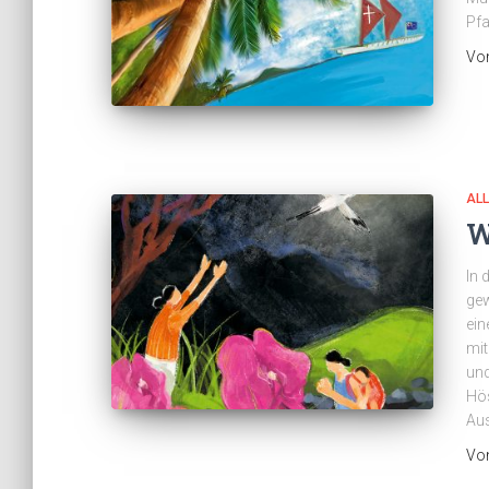
Pfa
Vo
AL
W
In 
gew
ein
mit
und
Hös
Aus
Vo