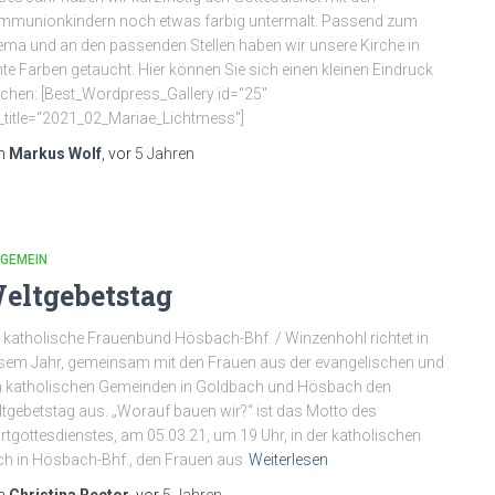
munionkindern noch etwas farbig untermalt. Passend zum
ma und an den passenden Stellen haben wir unsere Kirche in
te Farben getaucht. Hier können Sie sich einen kleinen Eindruck
hen: [Best_Wordpress_Gallery id=“25″
_title=“2021_02_Mariae_Lichtmess“]
n
Markus Wolf
, vor
5 Jahren
LGEMEIN
eltgebetstag
 katholische Frauenbund Hösbach-Bhf. / Winzenhohl richtet in
sem Jahr, gemeinsam mit den Frauen aus der evangelischen und
 katholischen Gemeinden in Goldbach und Hösbach den
tgebetstag aus. „Worauf bauen wir?“ ist das Motto des
tgottesdienstes, am 05.03.21, um 19 Uhr, in der katholischen
ch in Hösbach-Bhf., den Frauen aus
Weiterlesen