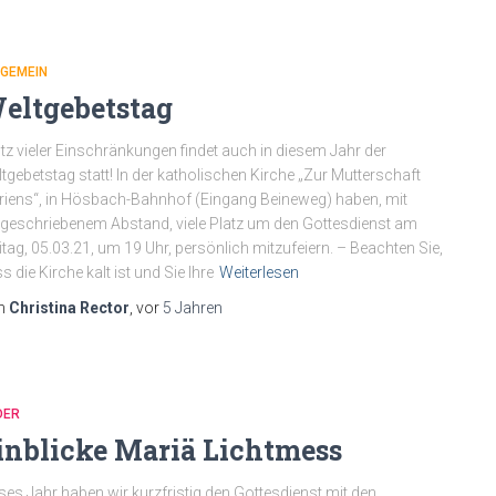
LGEMEIN
eltgebetstag
tz vieler Einschränkungen findet auch in diesem Jahr der
tgebetstag statt! In der katholischen Kirche „Zur Mutterschaft
iens“, in Hösbach-Bahnhof (Eingang Beineweg) haben, mit
geschriebenem Abstand, viele Platz um den Gottesdienst am
itag, 05.03.21, um 19 Uhr, persönlich mitzufeiern. – Beachten Sie,
s die Kirche kalt ist und Sie Ihre
Weiterlesen
n
Christina Rector
, vor
5 Jahren
DER
inblicke Mariä Lichtmess
ses Jahr haben wir kurzfristig den Gottesdienst mit den