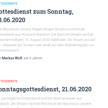
TTESDIENSTE
ottesdienst zum Sonntag,
8.06.2020
m Abschluss unserer Regelmäßigen Streams kommt der
tesdienst aus Hösbach-Bahnhof. Der Nächste Stream wird an
rä Himmelfahrt, 15. August 2020 stattfinden. Wir freuen uns auf
 – entweder per Stream oder direkt auf dem Wallfahrtsplatz von
hmerlenbach
n
Markus Wolf
, vor
6 Jahren
TTESDIENSTE
onntagsgottesdienst, 21.06.2020
 sonntägliche Gottesdienst kommt diesmal wieder aus
bach. Der Stream nächste Woche ist der Abschluss unserer