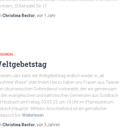
rrheim, St.Benedikt Str 17.
n
Christina Rector
, vor
1 Jahr
LGEMEIN
eltgebetstag
diesem Jahr kann der Weltgebetstag endlich wieder in „alt
ohnter Weise“ statt finden.Hierzu haben uns Frauen aus Taiwan
en ökumenischen Gottesdienst vorbereitet, den wir gemeinsam
 den evangelischen und katholischen Gemeinden aus Goldbach
 Hösbach amFreitag, 03.03.23, um 19 Uhr im Pfarreizentrum
bach,Hauptstr. 98feiern.Anschließend ist ein gemütlicher
tausch bei
Weiterlesen
n
Christina Rector
, vor
3 Jahren