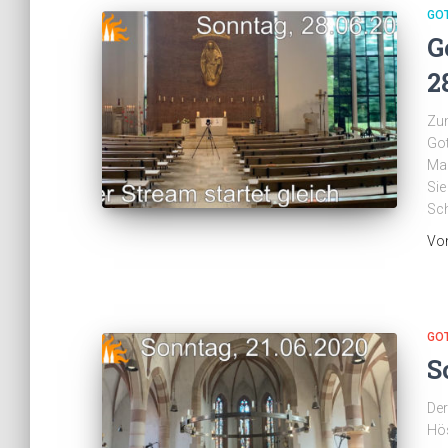
GO
G
2
Zu
Got
Mai
Sie
Sc
Vo
GO
S
Der
Hös