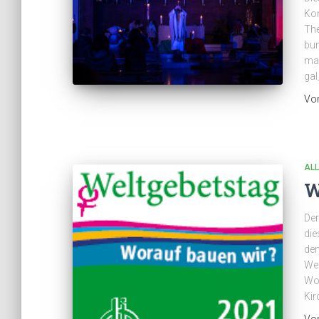
Kom
The
bun
mac
gal
Vo
AL
W
Der
die
den
Wel
Wor
Kir