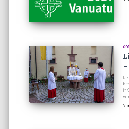
Vo
GO
L
–
Die
bzw
in 
ein
Vo