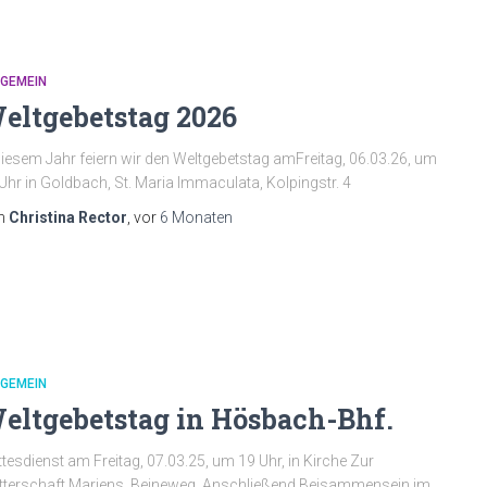
LGEMEIN
eltgebetstag 2026
diesem Jahr feiern wir den Weltgebetstag amFreitag, 06.03.26, um
Uhr in Goldbach, St. Maria Immaculata, Kolpingstr. 4
n
Christina Rector
, vor
6 Monaten
LGEMEIN
eltgebetstag in Hösbach-Bhf.
tesdienst am Freitag, 07.03.25, um 19 Uhr, in Kirche Zur
terschaft Mariens, Beineweg. Anschließend Beisammensein im