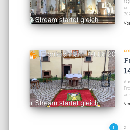
reg
unr
20
Vo
GO
F
1
Auc
Fro
an
Vo
1
2