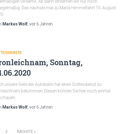
elmäßigen Streams. Ab dann streamen wir nur noch
egelmäßig. Das nächste mal zu Mariä Himmelfahrt 15. August.
20
n
Markus Wolf
, vor
6 Jahren
TTESDIENSTE
ronleichnam, Sonntag,
4.06.2020
h unsere Seite der Autobahn hat einen Gottesdienst zu
nleichnam bekommen. Diesen können Sie hier noch einmal
schauen:
n
Markus Wolf
, vor
6 Jahren
3
NÄCHSTE