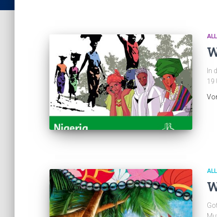
AL
W
In 
19 
Vo
AL
W
Got
Mut