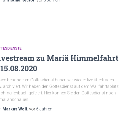
n
Christina Rector
, vor
5 Jahren
TTESDIENSTE
ivestream zu Mariä Himmelfahrt
 15.08.2020
sen besonderen Gottesdienst haben wir wieder live übertragen
. archiviert. Wir haben den Gottesdienst auf dem Wallfahrtsplatz
Schmerlenbach gefeiert. Hier können Sie den Gottesdienst noch
mal anschauen.
n
Markus Wolf
, vor
6 Jahren