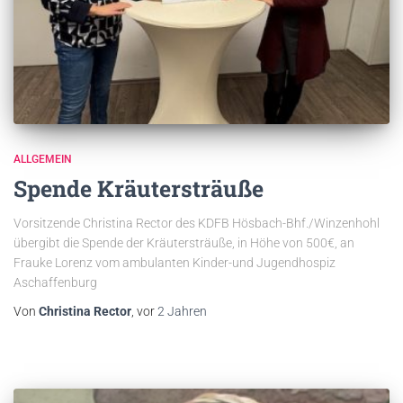
ALLGEMEIN
Spende Kräutersträuße
Vorsitzende Christina Rector des KDFB Hösbach-Bhf./Winzenhohl
übergibt die Spende der Kräutersträuße, in Höhe von 500€, an
Frauke Lorenz vom ambulanten Kinder-und Jugendhospiz
Aschaffenburg
Von
Christina Rector
, vor
2 Jahren