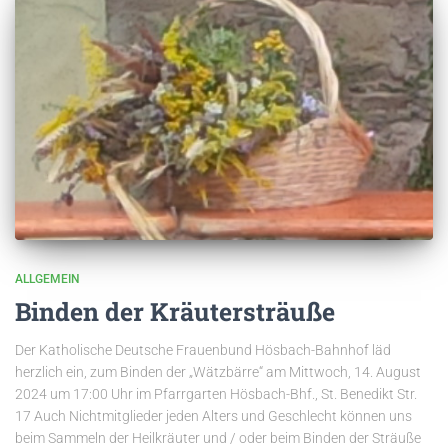
ALLGEMEIN
Binden der Kräutersträuße
Der Katholische Deutsche Frauenbund Hösbach-Bahnhof läd
herzlich ein, zum Binden der „Wätzbärre“ am Mittwoch, 14. August
2024 um 17:00 Uhr im Pfarrgarten Hösbach-Bhf., St. Benedikt Str.
17 Auch Nichtmitglieder jeden Alters und Geschlecht können uns
beim Sammeln der Heilkräuter und / oder beim Binden der Sträuße