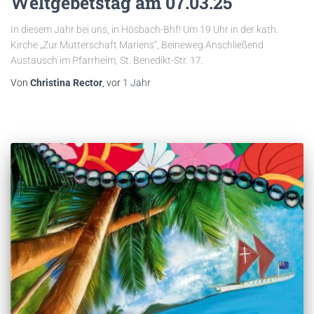
Weltgebetstag am 07.03.25
In diesem Jahr bei uns, in Hösbach-Bhf! Um 19 Uhr in der kath.
Kirche „Zur Mutterschaft Mariens“, Beineweg.Anschließend
Austausch im Pfarrheim, St. Benedikt-Str. 17.
Von
Christina Rector
, vor
1 Jahr