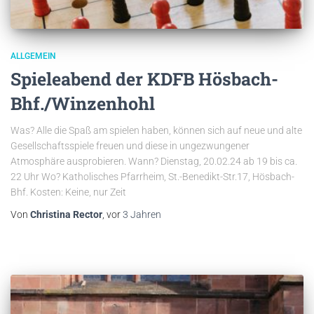
ALLGEMEIN
Spieleabend der KDFB Hösbach-
Bhf./Winzenhohl
Was? Alle die Spaß am spielen haben, können sich auf neue und alte
Gesellschaftsspiele freuen und diese in ungezwungener
Atmosphäre ausprobieren. Wann? Dienstag, 20.02.24 ab 19 bis ca.
22 Uhr Wo? Katholisches Pfarrheim, St.-Benedikt-Str.17, Hösbach-
Bhf. Kosten: Keine, nur Zeit
Von
Christina Rector
, vor
3 Jahren