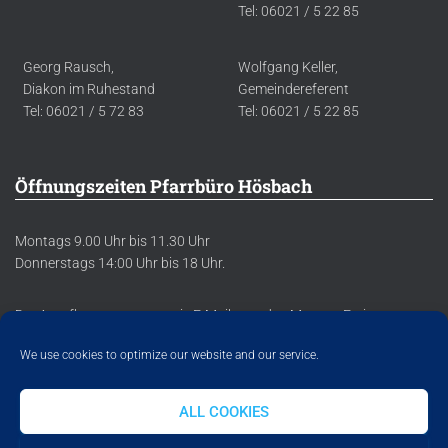
Tel: 06021 / 5 22 85
Georg Rausch,
Wolfgang Keller,
Diakon im Ruhestand
Gemeindereferent
Tel: 06021 / 5 72 83
Tel: 06021 / 5 22 85
Öffnungszeiten Pfarrbüro Hösbach
Montags 9.00 Uhr bis 11.30 Uhr
Donnerstags 14:00 Uhr bis 18 Uhr.
Der Anrufbeantworter sowie E-Mails werden Montag-Freitag
regelmäßig abgehört/abgerufen.
We use cookies to optimize our website and our service.
ALL COOKIES
DATENSCHUTZERKLÄRUNG
IMPRESSUM
COOKIE POLICY