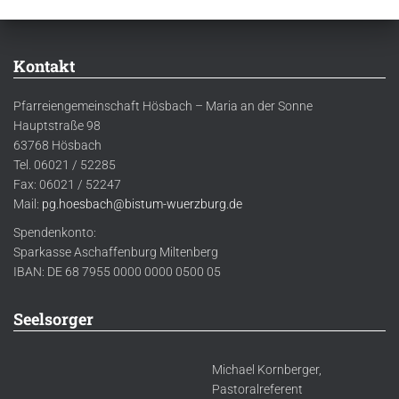
Kontakt
Pfarreiengemeinschaft Hösbach – Maria an der Sonne
Hauptstraße 98
63768 Hösbach
Tel. 06021 / 52285
Fax: 06021 / 52247
Mail:
pg.hoesbach@bistum-wuerzburg.de
Spendenkonto:
Sparkasse Aschaffenburg Miltenberg
IBAN: DE 68 7955 0000 0000 0500 05
Seelsorger
Michael Kornberger,
Pastoralreferent