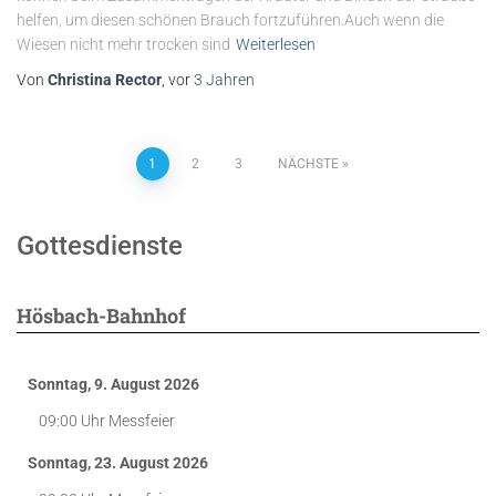
helfen, um diesen schönen Brauch fortzuführen.Auch wenn die
Wiesen nicht mehr trocken sind
Weiterlesen
Von
Christina Rector
, vor
3 Jahren
Seitennummerierung
1
2
3
NÄCHSTE
der
Gottesdienste
Beiträge
Hösbach-Bahnhof
Sonntag, 9. August 2026
09:00 Uhr
Messfeier
Sonntag, 23. August 2026