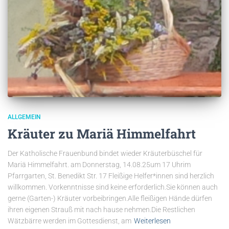
ALLGEMEIN
Kräuter zu Mariä Himmelfahrt
Der Katholische Frauenbund bindet wieder Kräuterbüschel für
Mariä Himmelfahrt. am Donnerstag, 14.08.25um 17 Uhrim
Pfarrgarten, St. Benedikt Str. 17 Fleißige Helfer*innen sind herzlich
willkommen. Vorkenntnisse sind keine erforderlich.Sie können auch
gerne (Garten-) Kräuter vorbeibringen.Alle fleißigen Hände dürfen
ihren eigenen Strauß mit nach hause nehmen.Die Restlichen
Wätzbärre werden im Gottesdienst, am
Weiterlesen