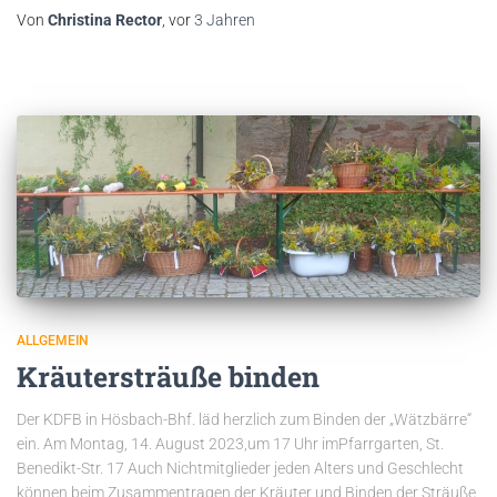
Von
Christina Rector
, vor
3 Jahren
ALLGEMEIN
Kräutersträuße binden
Der KDFB in Hösbach-Bhf. läd herzlich zum Binden der „Wätzbärre“
ein. Am Montag, 14. August 2023,um 17 Uhr imPfarrgarten, St.
Benedikt-Str. 17 Auch Nichtmitglieder jeden Alters und Geschlecht
können beim Zusammentragen der Kräuter und Binden der Sträuße