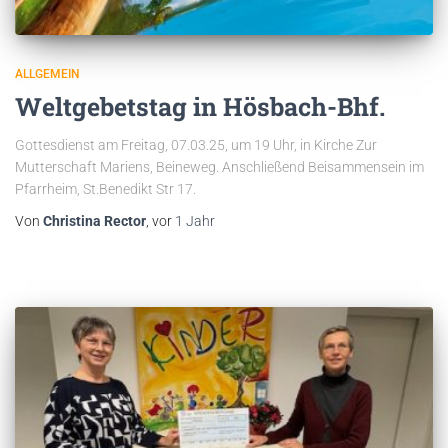
ALLGEMEIN
Weltgebetstag in Hösbach-Bhf.
Gottesdienst am Freitag, 07.03.25, um 19 Uhr, in Kirche Zur
Mutterschaft Mariens, Beineweg. Anschließend Beisammensein im
Pfarrheim, St.Benedikt Str 17.
Von
Christina Rector
, vor
1 Jahr