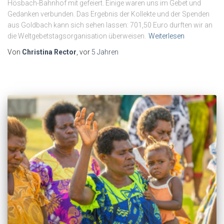
Hösbach-Bahnhof mit gefeiert. Einige waren uns im Gebet und
Gedanken verbunden. Das Ergebnis der Kollekte und der Spenden
aus Goldbach kann sich sehen lassen: 701,50 Euro durften wir an
die Weltgebetstagsorganisation überweisen.
Weiterlesen
Von
Christina Rector
, vor
5 Jahren