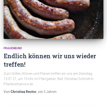
FRAUENBUND
Endlich können wir uns wieder
treffen!
Zum Grillen, Klönen und Planen treffen wir uns am Dienstag,
13.07.21, um 19 Uhr im Pfarrgarten. Bild: Christian Schmitt In:
Pfarrbriefservice.de
Von
Christina Rector
, vor
5 Jahren