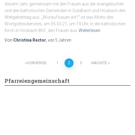
diesem Jahr, gemeinsam mit den Frauen aus der evangelischen
und den katholischen Gemeinden in Goldbach und Hösbach den
Weltgebetstag aus. „Worauf bauen wir?“ ist das Motto des
Wortgottesdienstes, am 05.03.21, um 19 Uhr, in der katholischen
Kirch in Hösbach-Bhf., den Frauen aus
Weiterlesen
Von
Christina Rector
, vor
5 Jahren
Seitennummerierung
VORHERIGE
1
2
3
NÄCHSTE
der
Pfarreiengemeinschaft
Beiträge