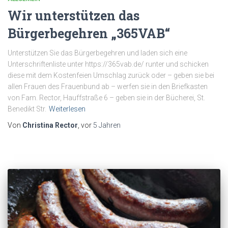
Wir unterstützen das
Bürgerbegehren „365VAB“
Unterstützen Sie das Bürgerbegehren und laden sich eine
Unterschriftenliste unter https://365vab.de/ runter und schicken
diese mit dem Kostenfeien Umschlag zurück oder – geben sie bei
allen Frauen des Frauenbund ab – werfen sie in den Briefkasten
von Fam. Rector, Hauffstraße 6 – geben sie in der Bücherei, St.
Benedikt Str.
Weiterlesen
Von
Christina Rector
, vor
5 Jahren