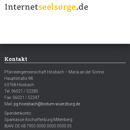
Kontakt
Pfarreiengemeinschaft Hösbach – Maria an der Sonne
Hauptstraße 98
63768 Hösbach
Tel. 06021 / 52285
Fax: 06021 / 52247
Mail:
pg.hoesbach@bistum-wuerzburg.de
Spendenkonto:
Sparkasse Aschaffenburg Miltenberg
IBAN: DE 68 7955 0000 0000 0500 05