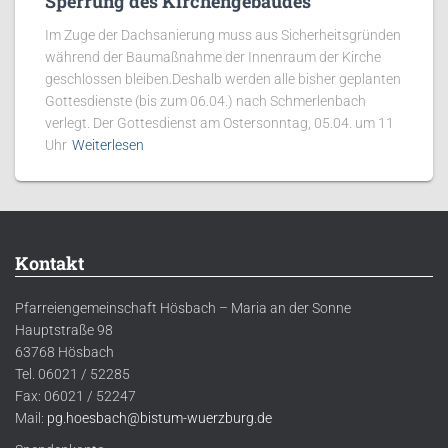
Sperrung des Kirchengebäudes
Im Zuge der Dachsanierung muss aus Sicherheitsgründen
während der Baumaßnahme der Innenraum der Kirche
geschlossen bleiben.Deshalb werden alle bisher geplanten
Gottesdienste (bis zum 06.04.) nach Schmerlenbach
verlegt. Der Gottesdienst am Ostersonntag, 05.04. um 11
Uhr
Weiterlesen
Kontakt
Pfarreiengemeinschaft Hösbach – Maria an der Sonne
Hauptstraße 98
63768 Hösbach
Tel. 06021 / 52285
Fax: 06021 / 52247
Mail:
pg.hoesbach@bistum-wuerzburg.de