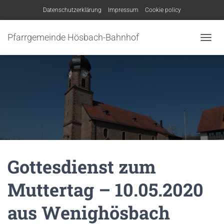
Datenschutzerklärung
Impressum
Cookie policy
Pfarrgemeinde Hösbach-Bahnhof
N
A
V
I
G
A
T
I
O
N
U
M
Gottesdienst zum
S
C
H
Muttertag – 10.05.2020
A
L
aus Wenighösbach
T
E