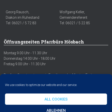
Georg Rausch,
Wolfgang Keller,
Diakon im Ruhestand
Gemeindereferent
Tel: 06021 / 5 72 83
Tel: 06021 / 5 22 85
Öffnungszeiten Pfarrbüro Hösbach
Montag 9.00 Uhr - 11.30 Uhr
Donnerstag 14:00 Uhr - 18.00 Uhr
Freitag 9.00 Uhr - 11.30 Uhr
Der Anrufbeantworter sowie Emails werden Montag-Freitag
regelmäßig abgehört/abgerufen.
We use cookies to optimize our website and our service.
ALL COOKIES
DATENSCHUTZERKLÄRUNG
IMPRESSUM
COOKIE POLICY
ABLEHNEN