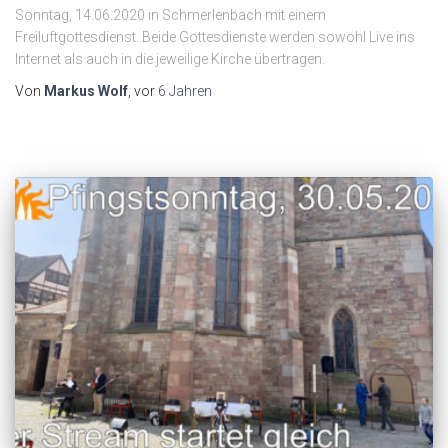
Sonntag, 14.06.2020 in Schmerlenbach mit einem
Freiluftgottesdienst. Beide Gottesdienste werden sowohl Live ins
Internet als auch in die jeweilige Kirche übertragen.
Von
Markus Wolf
, vor
6 Jahren