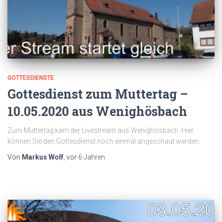
GOTTESDIENSTE
Gottesdienst zum Muttertag –
10.05.2020 aus Wenighösbach
Zum Muttertag kam der Livestream aus Wenighösbach. Hier
können Sie den Gottesdienst noch einmal angeschaut werden:
Von
Markus Wolf
, vor
6 Jahren