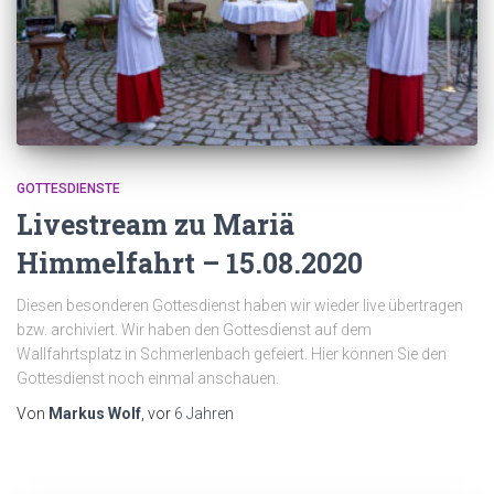
GOTTESDIENSTE
Livestream zu Mariä
Himmelfahrt – 15.08.2020
Diesen besonderen Gottesdienst haben wir wieder live übertragen
bzw. archiviert. Wir haben den Gottesdienst auf dem
Wallfahrtsplatz in Schmerlenbach gefeiert. Hier können Sie den
Gottesdienst noch einmal anschauen.
Von
Markus Wolf
, vor
6 Jahren