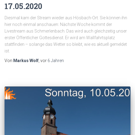
17.05.2020
Diesmal kam der Stream wieder aus Hösbach-Ort. Sie können ihn
hier noch einmal anschauen: Nächste Woche kommt der
Livestream aus Schmerlenbach. Das wird auch gleichzeitig unser
erster Öffentlicher Gottesdienst. Er wird am Wallfahrtsplatz
stattfinden – solange das Wetter so bleibt, wie es aktuell gemeldet
ist.
Von
Markus Wolf
, vor
6 Jahren