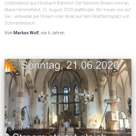
Gottesdienst aus Hösbach-Bahnhof. Der Nächste Stream wird an
Mairä Himmelfahrt, 15. August 2020 stattfinden. Wir freuen uns auf
Sie – entweder per Stream oder direkt auf dem Wallfahrtsplatz von
Schmerlenbach
Von
Markus Wolf
, vor
6 Jahren