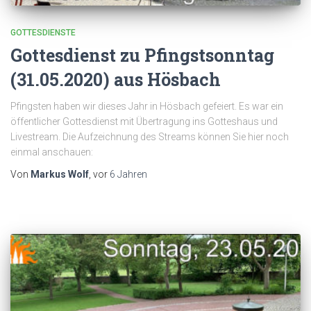
GOTTESDIENSTE
Gottesdienst zu Pfingstsonntag
(31.05.2020) aus Hösbach
Pfingsten haben wir dieses Jahr in Hösbach gefeiert. Es war ein
öffentlicher Gottesdienst mit Übertragung ins Gotteshaus und
Livestream. Die Aufzeichnung des Streams können Sie hier noch
einmal anschauen:
Von
Markus Wolf
, vor
6 Jahren