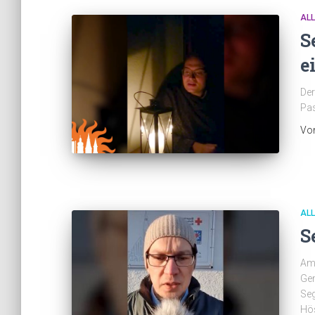
AL
S
e
Der
Pas
Vo
AL
S
Am
Gem
Seg
Hö