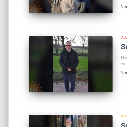
Vo
AL
S
Hie
wur
Vo
AL
S