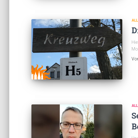
AL
D
Hie
Mon
Vo
AL
S
B