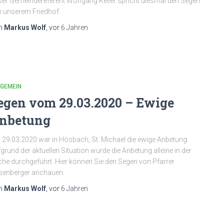
er Gemeindereferent Wolfgang Keller spricht diesmal den Segen
 unserem Friedhof.
n
Markus Wolf
, vor
6 Jahren
LGEMEIN
egen vom 29.03.2020 – Ewige
nbetung
29.03.2020 war in Hösbach, St. Michael die ewige Anbetung.
grund der aktuellen Situation wurde die Anbetung alleine in der
che durchgeführt. Hier können Sie den Segen von Pfarrer
senberger anchauen:
n
Markus Wolf
, vor
6 Jahren