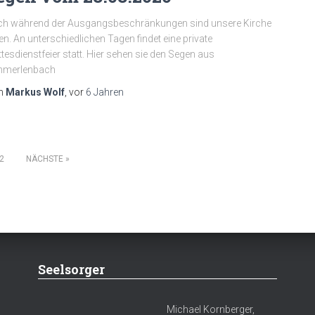
ch während der Ausgangsbeschränkungen sind unsere Kirche
en. An unterschiedlichen Tagen findet eine private
tesdienstfeier statt. Hier sehen sie den Segen aus
hmerlenbach
n
Markus Wolf
, vor
6 Jahren
2
NÄCHSTE
Seelsorger
Michael Kornberger,