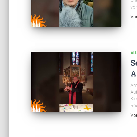
Uns
von
Vo
AL
S
A
Am 
Auf
Kir
Ro
Vo