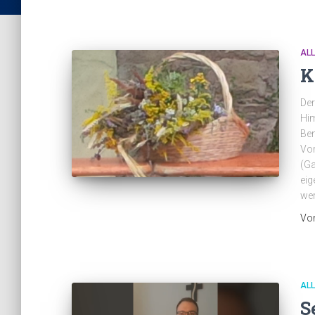
AL
K
Der
Him
Ben
Vor
(Ga
eig
wer
Vo
AL
S