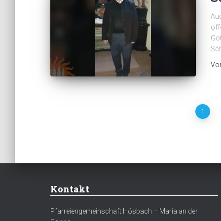
Au
off
Got
Sc
Vo
Seitennummerierung
1
der
Beiträge
Kontakt
Pfarreiengemeinschaft Hösbach – Maria an der