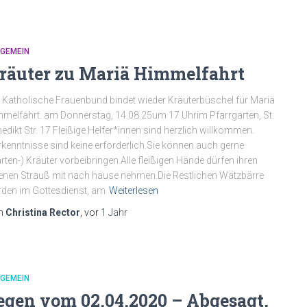
LGEMEIN
räuter zu Mariä Himmelfahrt
 Katholische Frauenbund bindet wieder Kräuterbüschel für Mariä
melfahrt. am Donnerstag, 14.08.25um 17 Uhrim Pfarrgarten, St.
edikt Str. 17 Fleißige Helfer*innen sind herzlich willkommen.
kenntnisse sind keine erforderlich.Sie können auch gerne
rten-) Kräuter vorbeibringen.Alle fleißigen Hände dürfen ihren
enen Strauß mit nach hause nehmen.Die Restlichen Wätzbärre
den im Gottesdienst, am
Weiterlesen
n
Christina Rector
, vor
1 Jahr
LGEMEIN
egen vom 02.04.2020 – Abgesagt,