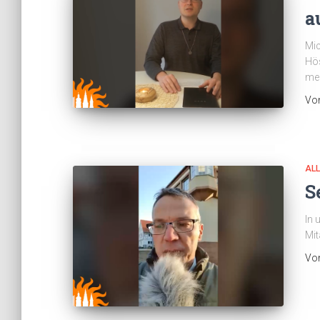
a
Mic
Hös
mei
Vo
AL
S
In 
Mit
Vo