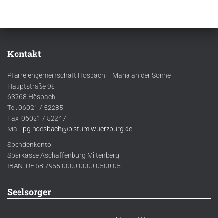
Kontakt
Pfarreiengemeinschaft Hösbach – Maria an der Sonne
Hauptstraße 98
63768 Hösbach
Tel. 06021 / 52285
Fax: 06021 / 52247
Mail:
pg.hoesbach@bistum-wuerzburg.de
Spendenkonto:
Sparkasse Aschaffenburg Miltenberg
IBAN: DE 68 7955 0000 0000 0500 05
Seelsorger