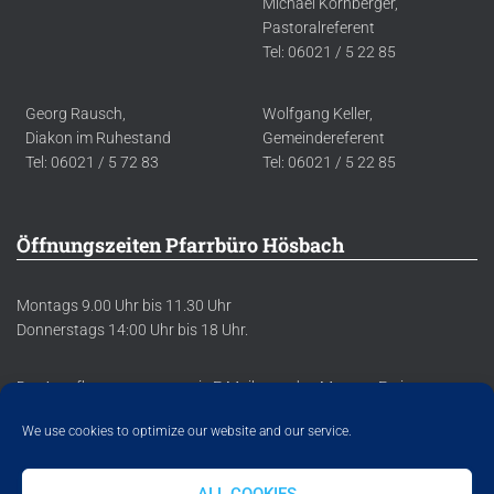
Michael Kornberger,
Pastoralreferent
Tel: 06021 / 5 22 85
Georg Rausch,
Wolfgang Keller,
Diakon im Ruhestand
Gemeindereferent
Tel: 06021 / 5 72 83
Tel: 06021 / 5 22 85
Öffnungszeiten Pfarrbüro Hösbach
Montags 9.00 Uhr bis 11.30 Uhr
Donnerstags 14:00 Uhr bis 18 Uhr.
Der Anrufbeantworter sowie E-Mails werden Montag-Freitag
regelmäßig abgehört/abgerufen.
We use cookies to optimize our website and our service.
ALL COOKIES