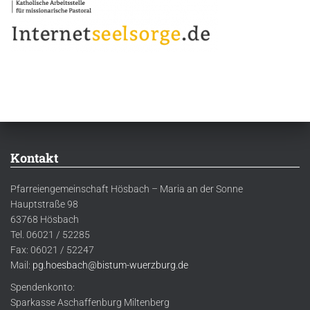
Kontakt
Pfarreiengemeinschaft Hösbach – Maria an der Sonne
Hauptstraße 98
63768 Hösbach
Tel. 06021 / 52285
Fax: 06021 / 52247
Mail:
pg.hoesbach@bistum-wuerzburg.de
Spendenkonto:
Sparkasse Aschaffenburg Miltenberg