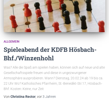
ALLGEMEIN
Spieleabend der KDFB Hösbach-
Bhf./Winzenhohl
Was? Alle die Spaß am spielen haben, können sich auf neue und alte
Gesellschaftsspiele freuen und diese in ungezwungener
Atmosphäre ausprobieren. Wann? Dienstag, 20.02.24 ab 19 bis ca.
22 Uhr Wo? Katholisches Pfarrheim, St.-Benedikt-Str.17, Hösbach-
Bhf. Kosten: Keine, nur Zeit
Von
Christina Rector
, vor
3 Jahren