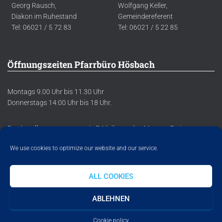
Georg Rausch,
Wolfgang Keller,
Diakon im Ruhestand
Gemeindereferent
Tel: 06021 / 5 72 83
Tel: 06021 / 5 22 85
Öffnungszeiten Pfarrbüro Hösbach
Montags 9.00 Uhr bis 11.30 Uhr
Donnerstags 14:00 Uhr bis 18 Uhr.
Der Anrufbeantworter sowie E-Mails werden Montag-Freitag
regelmäßig abgehört/abgerufen.
We use cookies to optimize our website and our service.
ALL COOKIES
DATENSCHUTZERKLÄRUNG
IMPRESSUM
COOKIE POLICY
ABLEHNEN
Hestia | Entwickelt von
ThemeIsle
Cookie policy