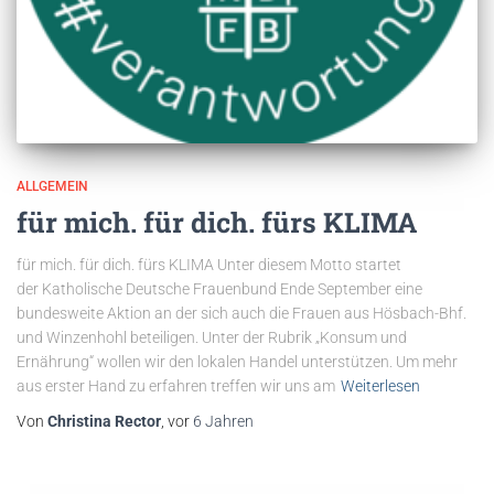
ALLGEMEIN
für mich. für dich. fürs KLIMA
für mich. für dich. fürs KLIMA Unter diesem Motto startet
der Katholische Deutsche Frauenbund Ende September eine
bundesweite Aktion an der sich auch die Frauen aus Hösbach-Bhf.
und Winzenhohl beteiligen. Unter der Rubrik „Konsum und
Ernährung“ wollen wir den lokalen Handel unterstützen. Um mehr
aus erster Hand zu erfahren treffen wir uns am
Weiterlesen
Von
Christina Rector
, vor
6 Jahren