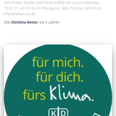
Zum Grillen, Klönen und Planen treffen wir uns am Dienstag,
13.07.21, um 19 Uhr im Pfarrgarten. Bild: Christian Schmitt In:
Pfarrbriefservice.de
Von
Christina Rector
, vor
5 Jahren