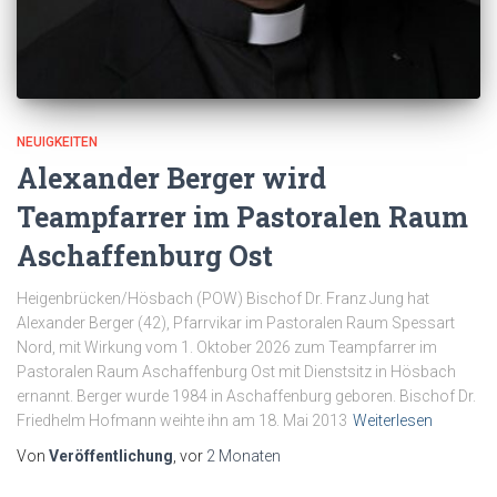
NEUIGKEITEN
Alexander Berger wird
Teampfarrer im Pastoralen Raum
Aschaffenburg Ost
Heigenbrücken/Hösbach (POW) Bischof Dr. Franz Jung hat
Alexander Berger (42), Pfarrvikar im Pastoralen Raum Spessart
Nord, mit Wirkung vom 1. Oktober 2026 zum Teampfarrer im
Pastoralen Raum Aschaffenburg Ost mit Dienstsitz in Hösbach
ernannt. Berger wurde 1984 in Aschaffenburg geboren. Bischof Dr.
Friedhelm Hofmann weihte ihn am 18. Mai 2013
Weiterlesen
Von
Veröffentlichung
, vor
2 Monaten