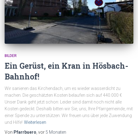
BILDER
Ein Gerüst, ein Kran in Hösbach-
Bahnhof!
Wir sanieren das Kirchendach, um es wieder wasserdicht zu
machen. Die geschätzten Kosten belaufen sich auf 440.000 €
Unser Dank geht jetzt schon: Leider sind damit noch nicht alle
Kosten gedeckt. Deshalb bitten wir Sie, uns, Ihre Pfarrgemeinde, mit
einer Spende zu unterstützen. Wir freuen uns über jede Zuwendung
und Hilfe!
Weiterlesen
Von
Pfarrbuero
, vor
5 Monaten