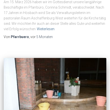
Am 15. März 2026 haben wir im Gottesdienst unsere langjährige
Beschäftigte im Pfarrbüro, Corinna Schmidt, verabschiedet. Nach
17 Jahren in Hösbach wird Sie als Verwaltungsleiterin im
pastoralen Raum Aschaffenburg West weiterhin für die Kirche tätig
seid. Wir möchten Ihr auch an dieser Stelle alles Gute und weiterhin
viel Erfolg wünschen
Weiterlesen
Von
Pfarrbuero
, vor
5 Monaten