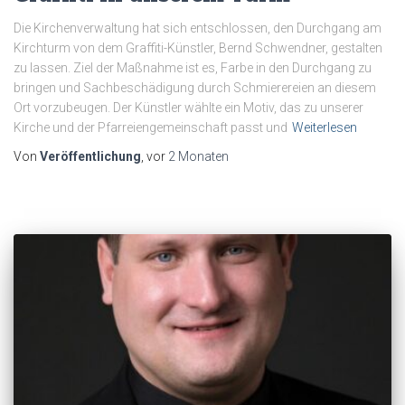
Die Kirchenverwaltung hat sich entschlossen, den Durchgang am
Kirchturm von dem Graffiti-Künstler, Bernd Schwendner, gestalten
zu lassen. Ziel der Maßnahme ist es, Farbe in den Durchgang zu
bringen und Sachbeschädigung durch Schmierereien an diesem
Ort vorzubeugen. Der Künstler wählte ein Motiv, das zu unserer
Kirche und der Pfarreiengemeinschaft passt und
Weiterlesen
Von
Veröffentlichung
, vor
2 Monaten