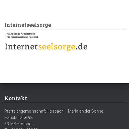
Internetseelsorge
Kontakt
Pfarreiengemeinschaft Hösbach – Maria an der Sonne
Hauptstraße 98
63768 Hösbach