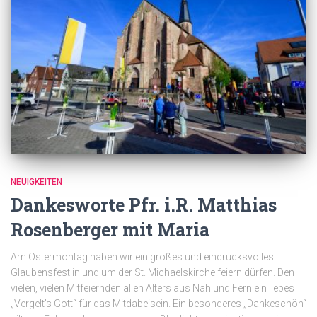
NEUIGKEITEN
Dankesworte Pfr. i.R. Matthias
Rosenberger mit Maria
Am Ostermontag haben wir ein großes und eindrucksvolles
Glaubensfest in und um der St. Michaelskirche feiern dürfen. Den
vielen, vielen Mitfeiernden allen Alters aus Nah und Fern ein liebes
„Vergelt’s Gott“ für das Mitdabeisein. Ein besonderes „Dankeschön“