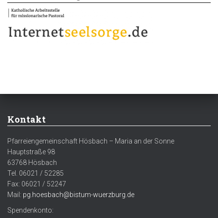
Kontakt
Pfarreiengemeinschaft Hösbach – Maria an der Sonne
Hauptstraße 98
63768 Hösbach
Tel. 06021 / 52285
Fax: 06021 / 52247
Mail:
pg.hoesbach@bistum-wuerzburg.de
Spendenkonto: