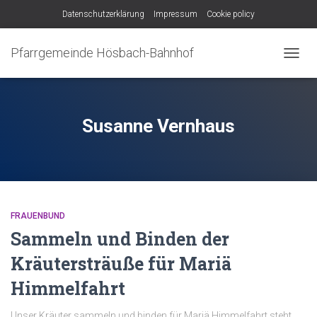
Datenschutzerklärung
Impressum
Cookie policy
Pfarrgemeinde Hösbach-Bahnhof
NAVIG
UMSC
Susanne Vernhaus
FRAUENBUND
Sammeln und Binden der
Kräutersträuße für Mariä
Himmelfahrt
Unser Kräuter sammeln und binden für Mariä Himmelfahrt steht