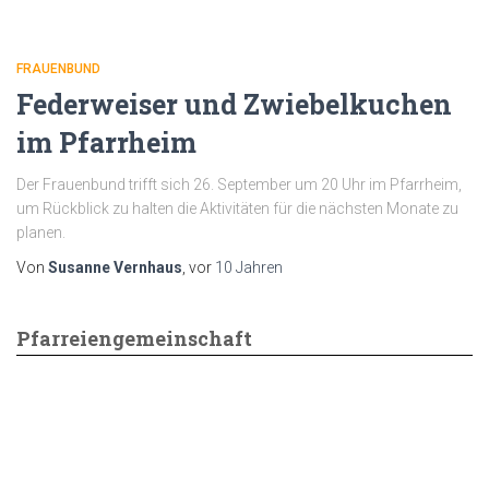
FRAUENBUND
Federweiser und Zwiebelkuchen
im Pfarrheim
Der Frauenbund trifft sich 26. September um 20 Uhr im Pfarrheim,
um Rückblick zu halten die Aktivitäten für die nächsten Monate zu
planen.
Von
Susanne Vernhaus
, vor
10 Jahren
Pfarreiengemeinschaft