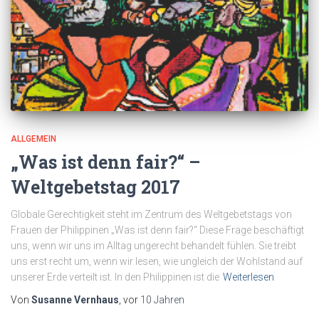
ALLGEMEIN
„Was ist denn fair?“ –
Weltgebetstag 2017
Globale Gerechtigkeit steht im Zentrum des Weltgebetstags von
Frauen der Philippinen „Was ist denn fair?“ Diese Frage beschäftigt
uns, wenn wir uns im Alltag ungerecht behandelt fühlen. Sie treibt
uns erst recht um, wenn wir lesen, wie ungleich der Wohlstand auf
unserer Erde verteilt ist. In den Philippinen ist die
Weiterlesen
Von
Susanne Vernhaus
, vor
10 Jahren