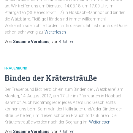
an. Wir treffen uns am Dienstag, 14.08.18, um 17:00 Uhr, im
Pfarrgarten (St. Benedikt-Str. 17) in Hösbach-Bahnhof und binden
die Wätzbärre. Fleißige Hände sind immer willkommen! –
Vorkenntnisse nicht erforderlich. In diesem Jahr ist durch die Dürre
schon sehr wenig zu
Weiterlesen
Von
Susanne Vernhaus
, vor
8 Jahren
FRAUENBUND
Binden der Krätersträuße
Der Frauenbund lädt herzlich ein zum Binden der „Wätzbärre“ am
Montag, 14. August 2017, um 17 Uhr im Pfarrgarten in Hösbach-
Bahnhof. Auch Nichtmitglieder jedes Alters und Geschlechts
können uns beim Sammeln der Heilkräuter und/oder Binden der
Sträuße helfen, um diesen schönen Brauch fortzuführen. Die
Kräutersträuße werden nach der Segnung im
Weiterlesen
Von
Susanne Vernhaus
, vor
9 Jahren