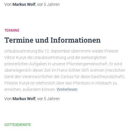
Von
Markus Wolf
, vor
5 Jahren
TERMINE
Termine und Informationen
Urlaubsvertretung Bis 12. September übernimmt wieder Priester
Viktor Kuryk die Urlaubsvertretung und die seelsorglichen
priesterlichen Aufgaben in unserer Pfarreiengemeinschaft. Er wird
überwiegend in dieser Zeit im Franz-Göhler-Stift wohnen (Herzlichen
Dank den Verantwortlichen der Caritas für diese Gastfreundschaft).
Priester Kuryk ist telefonisch über das Pfarrbüro in Hösbach zu
erreichen, außerdem können
Weiterlesen
Von
Markus Wolf
, vor
5 Jahren
GOTTESDIENSTE