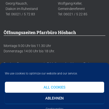
Georg Rausch,
Wolfgang Keller,
Diakon im Ruhestand
Gemeindereferent
Tel: 06021 / 5 72 83
Tel: 06021 / 5 22 85
Öffnungszeiten Pfarrbüro Hösbach
Montags 9.00 Uhr bis 11.30 Uhr
Donnerstags 14:00 Uhr bis 18 Uhr.
Der Anrufbeantworter sowie E-Mails werden Montag-Freitag
regelmäßig abgehört/abgerufen.
We use cookies to optimize our website and our service.
ALL COOKIES
DATENSCHUTZERKLÄRUNG
IMPRESSUM
COOKIE POLICY
ABLEHNEN
Hestia | Entwickelt von
ThemeIsle