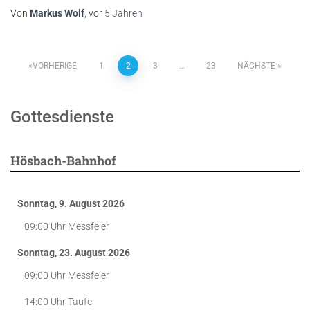
Von
Markus Wolf
, vor
5 Jahren
Seitennummerierung
VORHERIGE
1
2
3
…
23
NÄCHSTE
der
Gottesdienste
Beiträge
Hösbach-Bahnhof
Sonntag, 9. August 2026
09:00 Uhr
Messfeier
Sonntag, 23. August 2026
09:00 Uhr
Messfeier
14:00 Uhr
Taufe