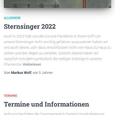
ALLGEMEIN
Sternsinger 2022
Auch in 2022 hält uns die Corona-Pandemie in ihrem Griff.Um
unsere Sternsinger nicht unnötig gefahren auszusetzen haben wir
uns auch dieses Jahr dazu entschlossen nicht von Haus zu Haus zu
ziehen und den Segen zu verteilen. Gestern Abend haben wir
natürlich trotzdem symbolisch die Heiligen 3 Könige in unserer
Pfarrkirche
Weiterlesen
Von
Markus Wolf
, vor
5 Jahren
TERMINE
Termine und Informationen
Achtung Nachdem die Coronaampel in Sachen Hospitalisierung