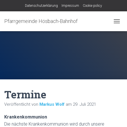
Datenschutzerklärung
Impressum
Cookie policy
Pfarrgemeinde Hösbach-Bahnhof
N
A
V
I
G
A
T
I
O
N
U
M
Termine
S
C
H
Veröffentlicht von
Markus Wolf
am
29. Juli 2021
A
L
Krankenkommunion
T
E
Die nächste Krankenkommunion wird durch unsere