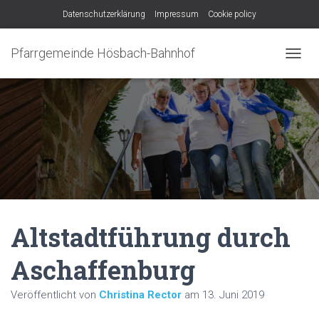
Datenschutzerklärung
Impressum
Cookie policy
Pfarrgemeinde Hösbach-Bahnhof
N
A
V
I
G
A
T
I
O
N
U
M
Altstadtführung durch
S
C
H
Aschaffenburg
A
L
Veröffentlicht von
Christina Rector
am
13. Juni 2019
T
E