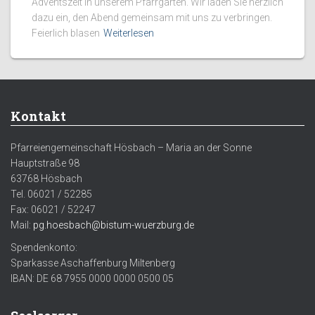
Adventszeit in unserem Pfarrgarten. Wir laden Sie herzlich
dazu ein, den Abend gemeinsam mit uns zu verbringen.
Feierlich blasen
Weiterlesen
Kontakt
Pfarreiengemeinschaft Hösbach – Maria an der Sonne
Hauptstraße 98
63768 Hösbach
Tel. 06021 / 52285
Fax: 06021 / 52247
Mail:
pg.hoesbach@bistum-wuerzburg.de
Spendenkonto:
Sparkasse Aschaffenburg Miltenberg
IBAN: DE 68 7955 0000 0000 0500 05