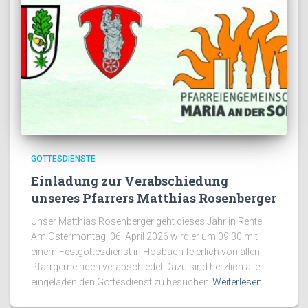
GOTTESDIENSTE
Einladung zur Verabschiedung
unseres Pfarrers Matthias Rosenberger
Unser Matthias Rosenberger geht dieses Jahr in Rente.
Am Ostermontag, 06. April 2026 wird er um 09:30 mit
einem Festgottesdienst in Hösbach feierlich von allen
Pfarrgemeinden verabschiedet.Dazu sind herzlich alle
eingeladen den Gottesdienst zu besuchen
Weiterlesen