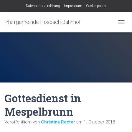
Datenschutzerklärung
Impressum
Cookie policy
Pfarrgemeinde Hösbach-Bahnhof
N
A
V
I
G
A
T
I
O
N
U
M
Gottesdienst in
S
C
H
Mespelbrunn
A
L
Veröffentlicht von
Christina Rector
am
1. Oktober 2018
T
E