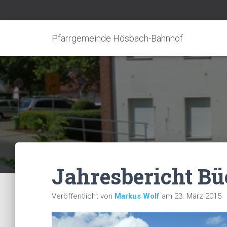
Pfarrgemeinde Hösbach-Bahnhof
Jahresbericht Bü
Veröffentlicht von
Markus Wolf
am
23. März 2015