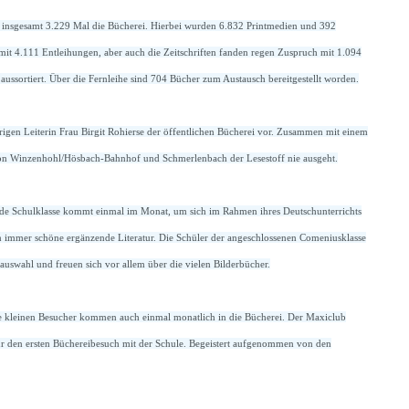
 insgesamt 3.229 Mal die Bücherei. Hierbei wurden 6.832 Printmedien und 392
it 4.111 Entleihungen, aber auch die Zeitschriften fanden regen Zuspruch mit 1.094
ussortiert. Über die Fernleihe sind 704 Bücher zum Austausch bereitgestellt worden.
igen Leiterin Frau Birgit Rohierse der öffentlichen Bücherei vor. Zusammen mit einem
von Winzenhohl/Hösbach-Bahnhof und Schmerlenbach der Lesestoff nie ausgeht.
ede Schulklasse kommt einmal im Monat, um sich im Rahmen ihres Deutschunterrichts
n immer schöne ergänzende Literatur. Die Schüler der angeschlossenen Comeniusklasse
auswahl und freuen sich vor allem über die vielen Bilderbücher.
ie kleinen Besucher kommen auch einmal monatlich in die Bücherei. Der Maxiclub
für den ersten Büchereibesuch mit der Schule. Begeistert aufgenommen von den