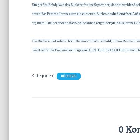
Ein großer Erfolg war das Büchereifest im September, das bei strahlend s
hatten das Fest mit Ihrem extra einstudierten Buchstabenlied eröffnet. A
ergattern. Die Feuerwehr Hösbach-Bahnhof zeigte Beispiele aus ihrem Leis
Die Bücherei befindet sich im Herzen von Winzenhohl, in den Räumen des 
Geöffnet ist die Bücherei sonntags von 10:30 Uhr bis 12:00 Uhr, mittwoch
Kategorien:
BÜCHEREI
0 Ko