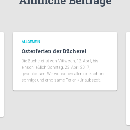
Ähnliche Beiträge
ALLGEMEIN
Osterferien der Bücherei
Die Bücherei ist von Mittwoch, 12. April, bis
einschließlich Sonntag, 23. April 2017,
geschlossen. Wir wünschen allen eine schöne
sonnige und erholsame Ferien-/Urlaubszeit.