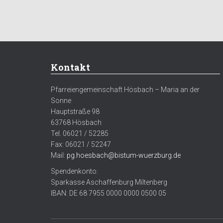
Kontakt
Pfarreiengemeinschaft Hösbach – Maria an der
Sonne
Hauptstraße 98
63768 Hösbach
Tel. 06021 / 52285
Fax: 06021 / 52247
Mail:
pg.hoesbach@bistum-wuerzburg.de
Spendenkonto:
Sparkasse Aschaffenburg Miltenberg
IBAN: DE 68 7955 0000 0000 0500 05