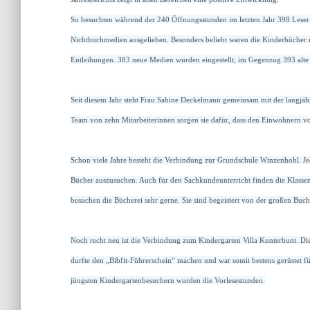
So besuchten während der 240 Öffnungsstunden im letzten Jahr 398 Leser
Nichtbuchmedien ausgeliehen. Besonders beliebt waren die Kinderbücher m
Entleihungen.
383 neue Medien wurden eingestellt, im Gegenzug 393 alte a
Seit diesem Jahr steht Frau Sabine Deckelmann gemeinsam mit der langjähr
Team von zehn Mitarbeiterinnen sorgen sie dafür, dass den Einwohnern 
Schon viele Jahre besteht die Verbindung zur Grundschule Winzenhohl. J
Bücher auszusuchen. Auch für den Sachkundeunterricht finden die Klasse
besuchen die Bücherei sehr gerne. Sie sind begeistert von der großen Buch
Noch recht neu ist die Verbindung zum Kindergarten Villa Kunterbunt. D
durfte den „Bibfit-Führerschein“ machen und war somit bestens gerüstet 
jüngsten Kindergartenbesuchern wurden die Vorlesestunden.