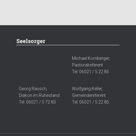
Seelsorger
Michael Kornberger,
Pastoralreferent
Tel: 06021 / 5 22 85
Georg Rausch,
Wolfgang Keller,
Diakon im Ruhestand
Gemeindereferent
Tel: 06021 / 5 72 83
Tel: 06021 / 5 22 85