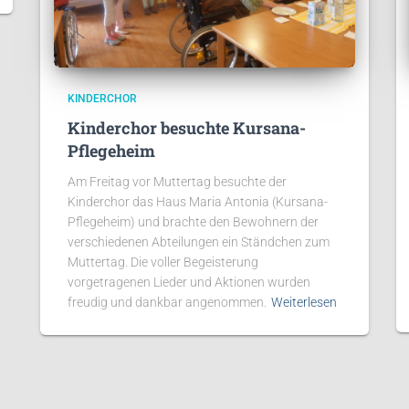
KINDERCHOR
Kinderchor besuchte Kursana-
Pflegeheim
Am Freitag vor Muttertag besuchte der
Kinderchor das Haus Maria Antonia (Kursana-
Pflegeheim) und brachte den Bewohnern der
verschiedenen Abteilungen ein Ständchen zum
Muttertag. Die voller Begeisterung
vorgetragenen Lieder und Aktionen wurden
freudig und dankbar angenommen.
Weiterlesen