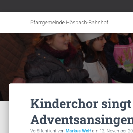
Pfarrgemeinde Hösbach-Bahnhof
Kinderchor singt
Adventsansinge
Veröffentlicht von
Markus Wolf
am
13. November 20