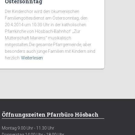
Ostersonntag
Der Kinderchor wird den ökumenischen
Familiengottesdienst am Ostersonntag, den
20.4.2014 um 10.30 Uhr in der katholischen
Pfarrkirche von Hösbach-Bahnhof „Zur
Mutterschaft Mariens“ musikalisch
mitgestalten.Die gesamte Pfarrgemeinde, aber
besonders auch junge Familien mit Kindern sind
herzlich
Weiterlesen
Öffnungszeiten Pfarrbüro Hösbach
Montag 9.00 Uhr - 11.30 Uhr
Donnerstag 14:00 Uhr - 18.00 Uhr