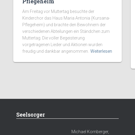
Pflegeheim
Am Freitag vor Muttertag besuchte der
Kinderchor das Haus Maria Antonia (Kursana-
Pflegeheim) und brachte den Bewohnern der
verschiedenen Abteilungen ein Ständchen zum
Muttertag. Die voller Begeisterung
vorgetragenen Lieder und Aktionen wurden
freudig und dankbar angenommen.
Weiterlesen
Seelsorger
Michael Kornberger,