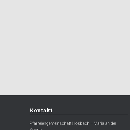
Kontakt
Pfarreiengemeinschaft Hösbach – Maria an der
Sonne