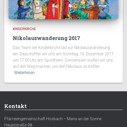
KINDERKIRCHE
Nikolauswanderung 2017
Das Team der Kinderkirche läd zur Nikolauswanderung
ein. Dazu treffen wir uns am Sonntag, 10. Dezember 2017
um 17:00 Uhr am Sportheim. Gemeinsam wollen wir uns
auf den Weg machen, um den Nikolaus zu treffen
Weiterlesen
Kontakt
Pfarreiengemeinschaft Hösbach – Maria an der Sonne
Hauptstraße 98