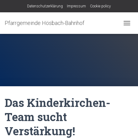
Datenschutzerklärung
Impressum
Cookie policy
Pfarrgemeinde Hösbach-Bahnhof
N
A
V
I
G
A
T
I
O
N
U
M
Das Kinderkirchen-
S
C
H
Team sucht
A
L
Verstärkung!
T
E