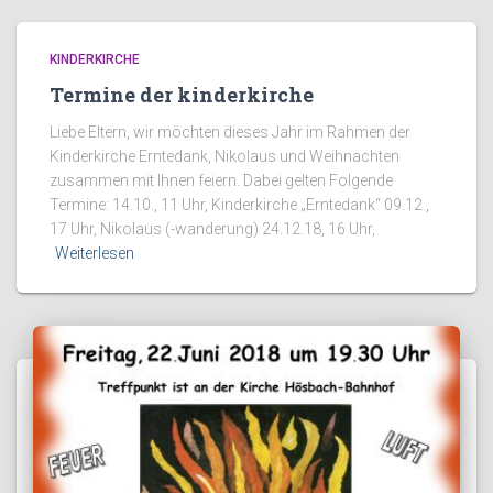
KINDERKIRCHE
Termine der kinderkirche
Liebe Eltern, wir möchten dieses Jahr im Rahmen der
Kinderkirche Erntedank, Nikolaus und Weihnachten
zusammen mit Ihnen feiern. Dabei gelten Folgende
Termine: 14.10., 11 Uhr, Kinderkirche „Erntedank“ 09.12.,
17 Uhr, Nikolaus (-wanderung) 24.12.18, 16 Uhr,
Weiterlesen