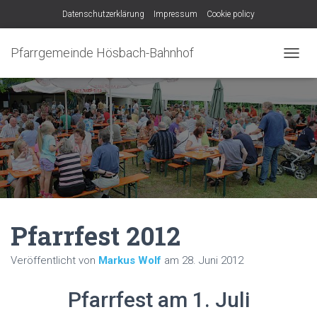
Datenschutzerklärung
Impressum
Cookie policy
Pfarrgemeinde Hösbach-Bahnhof
N
A
V
I
G
A
T
I
O
N
U
M
Pfarrfest 2012
S
C
H
Veröffentlicht von
Markus Wolf
am
28. Juni 2012
A
L
Pfarrfest am 1. Juli
T
E