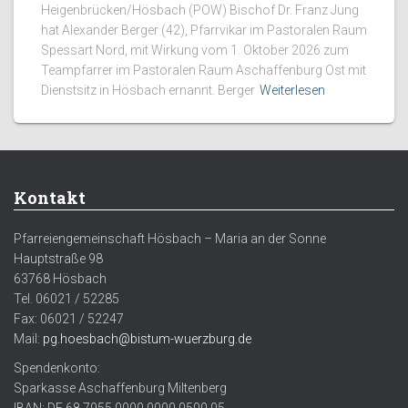
Heigenbrücken/Hösbach (POW) Bischof Dr. Franz Jung
hat Alexander Berger (42), Pfarrvikar im Pastoralen Raum
Spessart Nord, mit Wirkung vom 1. Oktober 2026 zum
Teampfarrer im Pastoralen Raum Aschaffenburg Ost mit
Dienstsitz in Hösbach ernannt. Berger
Weiterlesen
Kontakt
Pfarreiengemeinschaft Hösbach – Maria an der Sonne
Hauptstraße 98
63768 Hösbach
Tel. 06021 / 52285
Fax: 06021 / 52247
Mail:
pg.hoesbach@bistum-wuerzburg.de
Spendenkonto:
Sparkasse Aschaffenburg Miltenberg