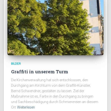
BILDER
Graffiti in unserem Turm
Die Kirchenverwaltung hat sich entschlossen, den
Durchgang am Kirchturm von dem Graffiti-Künstler,
Bernd Schwendner, gestalten zu lassen. Ziel der
Maßnahme ist es, Farbe in den Durchgang zu bringen
und Sachbeschädigung durch Schmierereien an diesem
Ort
Weiterlesen