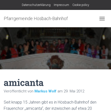
Datenschutzerklärung
Impressum
Cookie policy
Pfarrgemeinde Hösbach-Bahnhof
N
A
V
I
G
A
T
I
O
N
U
M
amicanta
S
C
H
Veröffentlicht von
Markus Wolf
am
29. Mai 2012
A
L
Seit knapp 15 Jahren gibt es in Hösbach-Bahnhof den
T
E
Frauenchor „amicanta“, der inzwischen auf etwa 20