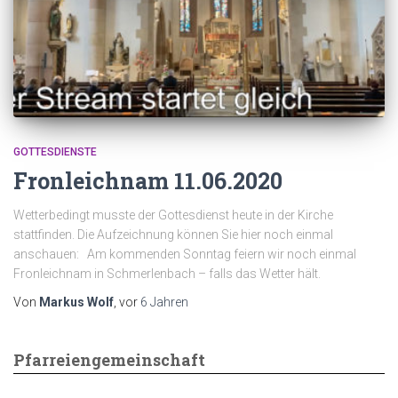
GOTTESDIENSTE
Fronleichnam 11.06.2020
Wetterbedingt musste der Gottesdienst heute in der Kirche
stattfinden. Die Aufzeichnung können Sie hier noch einmal
anschauen: Am kommenden Sonntag feiern wir noch einmal
Fronleichnam in Schmerlenbach – falls das Wetter hält.
Von
Markus Wolf
, vor
6 Jahren
Pfarreiengemeinschaft