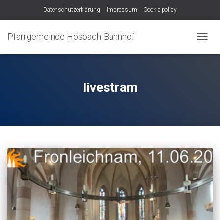
Datenschutzerklärung
Impressum
Cookie policy
Pfarrgemeinde Hösbach-Bahnhof
NAVIG
UMSC
livestram