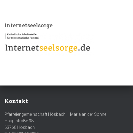
Internetseelsorge
Kontakt
Pfarreiengemeinschaft Hösbach – Maria an der Sonne
Hauptstraße 98
63768 Hösbach