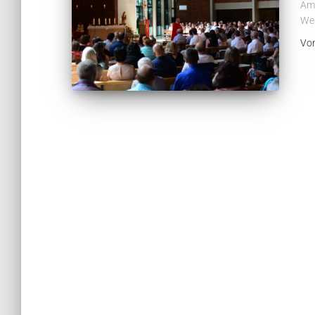
Am 
Wei
Vo