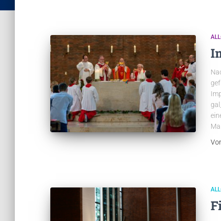
AL
I
Nac
gef
Imp
gal
ein
Mar
Vo
AL
F