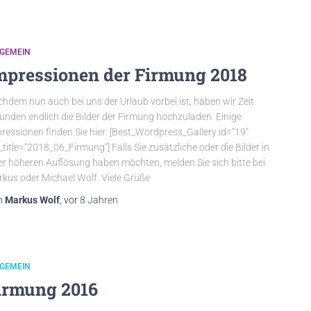
LGEMEIN
mpressionen der Firmung 2018
hdem nun auch bei uns der Urlaub vorbei ist, haben wir Zeit
unden endlich die Bilder der Firmung hochzuladen. Einige
ressionen finden Sie hier: [Best_Wordpress_Gallery id=“19″
_title=“2018_06_Firmung“] Falls Sie zusätzliche oder die Bilder in
er höheren Auflösung haben möchten, melden Sie sich bitte bei
kus oder Michael Wolf. Viele Grüße
n
Markus Wolf
, vor
8 Jahren
LGEMEIN
irmung 2016