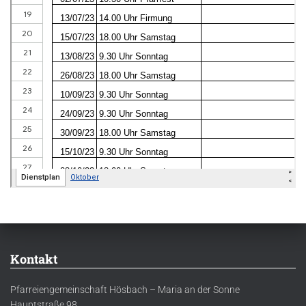
Kontakt
Pfarreiengemeinschaft Hösbach – Maria an der Sonne
Hauptstraße 98