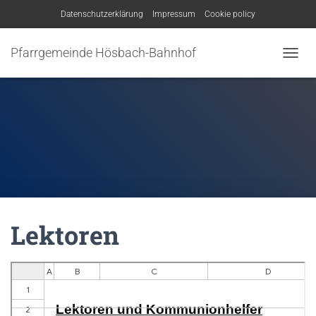
Datenschutzerklärung
Impressum
Cookie policy
Pfarrgemeinde Hösbach-Bahnhof
N
A
V
I
G
A
T
I
O
N
U
M
Lektoren
S
C
H
A
L
T
E