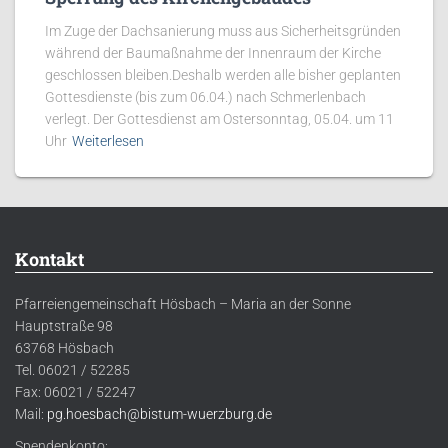
Im Zuge der Dachsanierung muss aus Sicherheitsgründen
während der Baumaßnahme der Innenraum der Kirche
geschlossen bleiben.Deshalb werden alle bisher geplanten
Gottesdienste (bis zum 06.04.) nach Schmerlenbach
verlegt. Der Gottesdienst am Ostersonntag, 05.04. um 11
Uhr
Weiterlesen
Kontakt
Pfarreiengemeinschaft Hösbach – Maria an der Sonne
Hauptstraße 98
63768 Hösbach
Tel. 06021 / 52285
Fax: 06021 / 52247
Mail:
pg.hoesbach@bistum-wuerzburg.de
Spendenkonto: