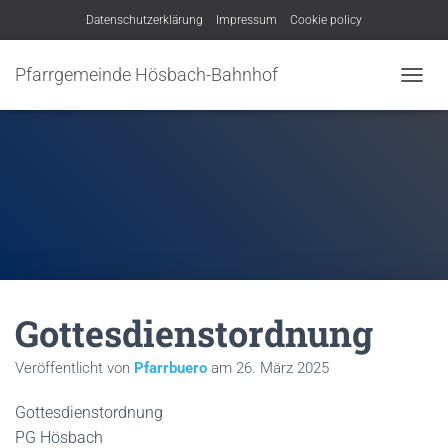
Datenschutzerklärung
Impressum
Cookie policy
Pfarrgemeinde Hösbach-Bahnhof
N
A
V
I
G
A
T
I
O
N
U
M
Gottesdienstordnung
S
C
H
Veröffentlicht von
Pfarrbuero
am
26. März 2025
A
L
Gottesdienstordnung
T
E
PG Hösbach