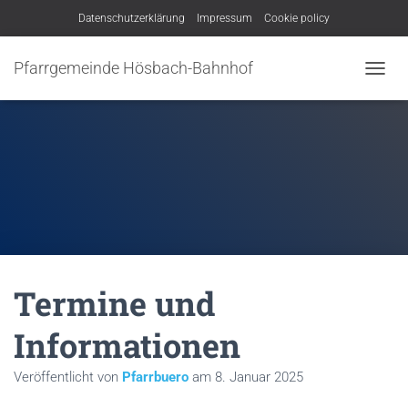
Datenschutzerklärung
Impressum
Cookie policy
Pfarrgemeinde Hösbach-Bahnhof
N
A
V
I
G
A
T
I
O
N
U
M
Termine und
S
C
H
Informationen
A
L
Veröffentlicht von
Pfarrbuero
am
8. Januar 2025
T
E