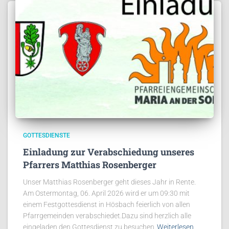
GOTTESDIENSTE
Einladung zur Verabschiedung unseres
Pfarrers Matthias Rosenberger
Unser Matthias Rosenberger geht dieses Jahr in Rente.
Am Ostermontag, 06. April 2026 wird er um 09:30 mit
einem Festgottesdienst in Hösbach feierlich von allen
Pfarrgemeinden verabschiedet.Dazu sind herzlich alle
eingeladen den Gottesdienst zu besuchen
Weiterlesen