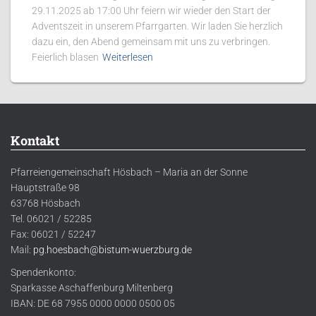
29.11.2025 ab 17:00 Uhr feiern wir wieder den Start der
Adventszeit in unserem Pfarrgarten. Wir laden Sie herzlich
dazu ein, den Abend gemeinsam mit uns zu verbringen.
Feierlich blasen
Weiterlesen
Kontakt
Pfarreiengemeinschaft Hösbach – Maria an der Sonne
Hauptstraße 98
63768 Hösbach
Tel. 06021 / 52285
Fax: 06021 / 52247
Mail:
pg.hoesbach@bistum-wuerzburg.de
Spendenkonto:
Sparkasse Aschaffenburg Miltenberg
IBAN: DE 68 7955 0000 0000 0500 05