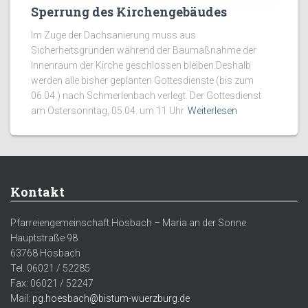
Sperrung des Kirchengebäudes
Im Zuge der Dachsanierung muss aus
Sicherheitsgründen während der Baumaßnahme der
Innenraum der Kirche geschlossen bleiben.Deshalb
werden alle bisher geplanten Gottesdienste (bis zum
06.04.) nach Schmerlenbach verlegt. Der Gottesdienst
am Ostersonntag, 05.04. um 11 Uhr
Weiterlesen
Kontakt
Pfarreiengemeinschaft Hösbach – Maria an der Sonne
Hauptstraße 98
63768 Hösbach
Tel. 06021 / 52285
Fax: 06021 / 52247
Mail:
pg.hoesbach@bistum-wuerzburg.de