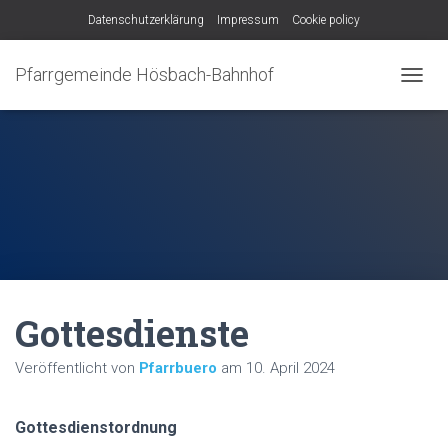
Datenschutzerklärung
Impressum
Cookie policy
Pfarrgemeinde Hösbach-Bahnhof
N
A
V
I
G
A
T
I
O
N
U
M
Gottesdienste
S
C
H
Veröffentlicht von
Pfarrbuero
am
10. April 2024
A
L
T
Gottesdienstordnung
E