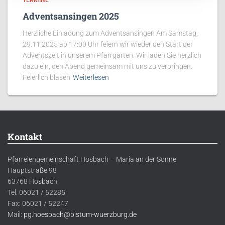
TERMINE
Adventsansingen 2025
Herzliche Einladung zum Adventsansingen Am Samstag,
29.11.2025 ab 17:00 Uhr feiern wir wieder den Start der
Adventszeit in unserem Pfarrgarten. Wir laden Sie herzlich
dazu ein, den Abend gemeinsam mit uns zu verbringen.
Feierlich blasen
Weiterlesen
Kontakt
Pfarreiengemeinschaft Hösbach – Maria an der Sonne
Hauptstraße 98
63768 Hösbach
Tel. 06021 / 52285
Fax: 06021 / 52247
Mail:
pg.hoesbach@bistum-wuerzburg.de