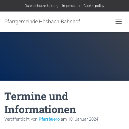
Datenschutzerklärung
Impressum
Cookie policy
Pfarrgemeinde Hösbach-Bahnhof
N
A
V
I
G
A
T
I
O
N
U
M
Termine und
S
C
H
Informationen
A
L
Veröffentlicht von
Pfarrbuero
am
18. Januar 2024
T
E