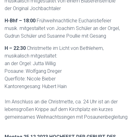
musikalisch mitgestaltet von einem Bläserensemble
der Original Jochbachtaler
H-Bhf – 18:00
Frühweihnachtliche Eucharistiefeier
musik. mitgestaltet von Joachim Schüler an der Orgel,
Gudrun Schüler und Susanne Poullie mit Gesang
H – 22:30
Christmette im Licht von Bethlehem,
musikalisch mitgestaltet:
an der Orgel: Jutta Willig
Posaune: Wolfgang Dreger
Querflöte: Nicole Bieber
Kantorengesang: Hubert Hain
Im Anschluss an die Christmette, ca. 24 Uhr ist an der
lebensgroßen Krippe auf dem Kirchplatz ein kurzes
gemeinsames Weihnachtssingen mit Posaunenbegleitung
Montag 25.12.2023 HOCHFEST DER GEBURT DES