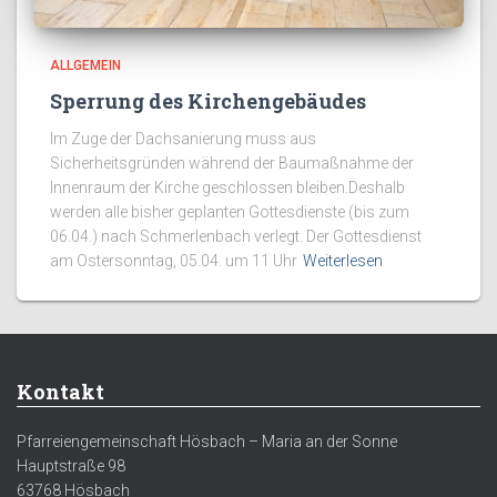
ALLGEMEIN
Sperrung des Kirchengebäudes
Im Zuge der Dachsanierung muss aus
Sicherheitsgründen während der Baumaßnahme der
Innenraum der Kirche geschlossen bleiben.Deshalb
werden alle bisher geplanten Gottesdienste (bis zum
06.04.) nach Schmerlenbach verlegt. Der Gottesdienst
am Ostersonntag, 05.04. um 11 Uhr
Weiterlesen
Kontakt
Pfarreiengemeinschaft Hösbach – Maria an der Sonne
Hauptstraße 98
63768 Hösbach