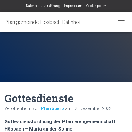
Datenschutzerklärung
Impressum
Cookie policy
Pfarrgemeinde Hösbach-Bahnhof
N
A
V
I
G
A
T
I
O
N
U
M
Gottesdienste
S
C
H
Veröffentlicht von
Pfarrbuero
am
13. Dezember 2023
A
L
Gottesdienstordnung der Pfarreiengemeinschaft
T
E
Hösbach – Maria an der Sonne