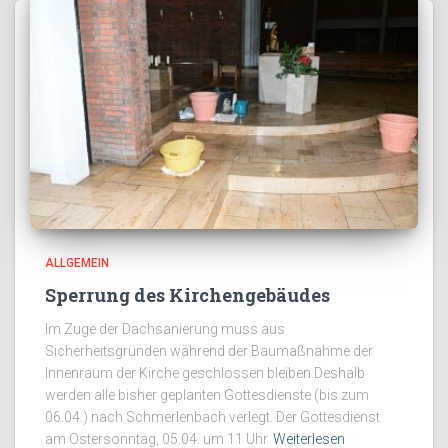
ALLGEMEIN
Sperrung des Kirchengebäudes
Im Zuge der Dachsanierung muss aus
Sicherheitsgründen während der Baumaßnahme der
Innenraum der Kirche geschlossen bleiben.Deshalb
werden alle bisher geplanten Gottesdienste (bis zum
06.04.) nach Schmerlenbach verlegt. Der Gottesdienst
am Ostersonntag, 05.04. um 11 Uhr
Weiterlesen