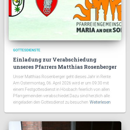
GOTTESDIENSTE
Einladung zur Verabschiedung
unseres Pfarrers Matthias Rosenberger
Unser Matthias Rosenberger geht dieses Jahr in Rente.
Am Ostermontag, 06. April 2026 wird er um 09:30 mit
einem Festgottesdienst in Hösbach feierlich von allen
Pfarrgemeinden verabschiedet.Dazu sind herzlich alle
eingeladen den Gottesdienst zu besuchen
Weiterlesen