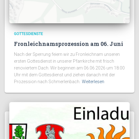
GOTTESDIENSTE
Fronleichnamsprozession am 06. Juni
Nach der Sperrung feiern wir zu Fronleichnam unseren
ersten Gottesdienst in unserer Pfarrkirche mit frisch
renoviertem Dach. Wir beginnen am 06.06.2026 um 18:00
Uhr mit dem Gottesdienst und ziehen danach mit der
Prozession nach Schmerlenbach.
Weiterlesen