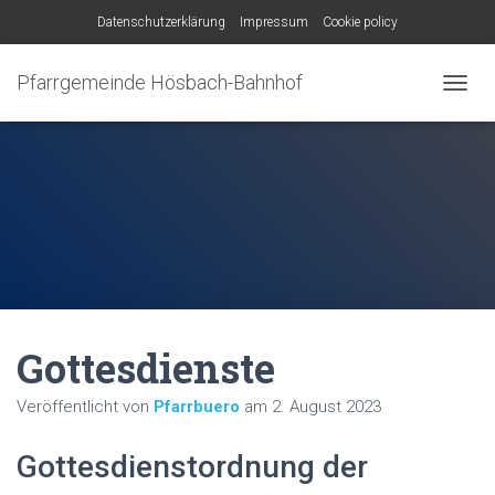
Datenschutzerklärung
Impressum
Cookie policy
Pfarrgemeinde Hösbach-Bahnhof
N
A
V
I
G
A
T
I
O
N
U
M
Gottesdienste
S
C
H
Veröffentlicht von
Pfarrbuero
am
2. August 2023
A
L
Gottesdienstordnung der
T
E