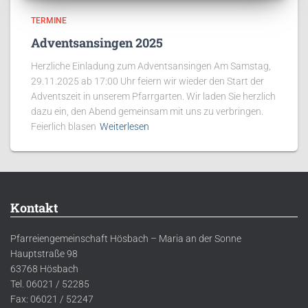
TERMINE
Adventsansingen 2025
Herzliche Einladung zum Adventsansingen Am Samstag,
29.11.2025 ab 17:00 Uhr feiern wir wieder den Start der
Adventszeit in unserem Pfarrgarten. Wir laden Sie herzlich
dazu ein, den Abend gemeinsam mit uns zu verbringen.
Feierlich blasen
Weiterlesen
Kontakt
Pfarreiengemeinschaft Hösbach – Maria an der Sonne
Hauptstraße 98
63768 Hösbach
Tel. 06021 / 52285
Fax: 06021 / 52247