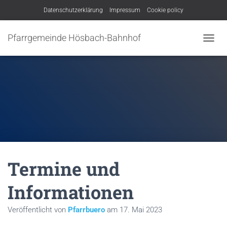
Datenschutzerklärung
Impressum
Cookie policy
Pfarrgemeinde Hösbach-Bahnhof
N
A
V
I
G
A
T
I
O
N
U
M
Termine und
S
C
H
Informationen
A
L
Veröffentlicht von
Pfarrbuero
am
17. Mai 2023
T
E