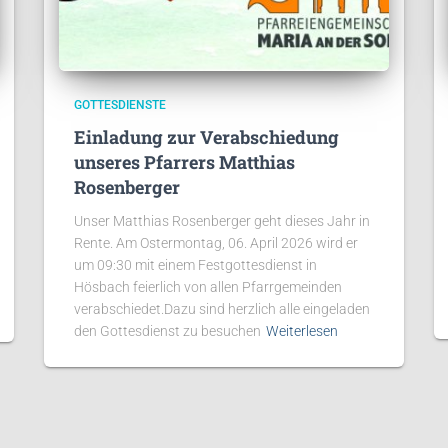
GOTTESDIENSTE
Einladung zur Verabschiedung
unseres Pfarrers Matthias
Rosenberger
Unser Matthias Rosenberger geht dieses Jahr in
Rente. Am Ostermontag, 06. April 2026 wird er
um 09:30 mit einem Festgottesdienst in
Hösbach feierlich von allen Pfarrgemeinden
verabschiedet.Dazu sind herzlich alle eingeladen
den Gottesdienst zu besuchen
Weiterlesen