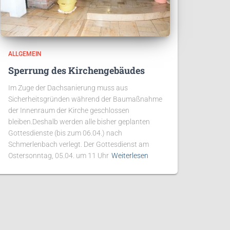
ALLGEMEIN
Sperrung des Kirchengebäudes
Im Zuge der Dachsanierung muss aus
Sicherheitsgründen während der Baumaßnahme
der Innenraum der Kirche geschlossen
bleiben.Deshalb werden alle bisher geplanten
Gottesdienste (bis zum 06.04.) nach
Schmerlenbach verlegt. Der Gottesdienst am
Ostersonntag, 05.04. um 11 Uhr
Weiterlesen