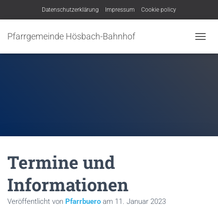
Datenschutzerklärung
Impressum
Cookie policy
Pfarrgemeinde Hösbach-Bahnhof
N
A
V
I
G
A
T
I
O
N
U
M
Termine und
S
C
H
Informationen
A
L
Veröffentlicht von
Pfarrbuero
am
11. Januar 2023
T
E