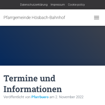
Datenschutzerklärung
Impressum
Cookie policy
Pfarrgemeinde Hösbach-Bahnhof
N
A
V
I
G
A
T
I
O
N
U
M
Termine und
S
C
H
Informationen
A
L
Veröffentlicht von
Pfarrbuero
am
2. November 2022
T
E