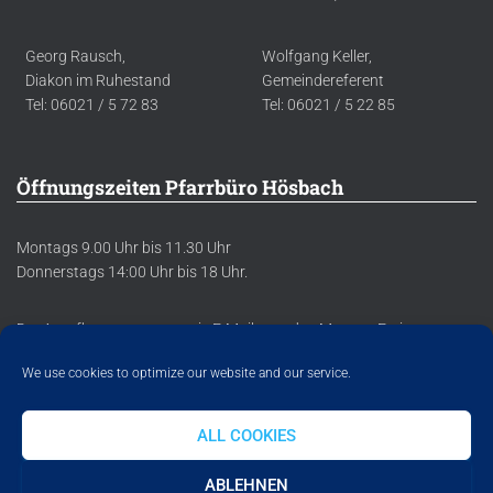
Georg Rausch,
Wolfgang Keller,
Diakon im Ruhestand
Gemeindereferent
Tel: 06021 / 5 72 83
Tel: 06021 / 5 22 85
Öffnungszeiten Pfarrbüro Hösbach
Montags 9.00 Uhr bis 11.30 Uhr
Donnerstags 14:00 Uhr bis 18 Uhr.
Der Anrufbeantworter sowie E-Mails werden Montag-Freitag
regelmäßig abgehört/abgerufen.
We use cookies to optimize our website and our service.
ALL COOKIES
DATENSCHUTZERKLÄRUNG
IMPRESSUM
COOKIE POLICY
ABLEHNEN