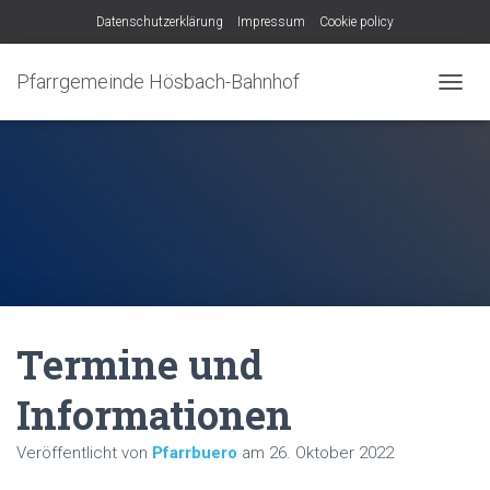
Datenschutzerklärung
Impressum
Cookie policy
Pfarrgemeinde Hösbach-Bahnhof
N
A
V
I
G
A
T
I
O
N
U
M
Termine und
S
C
H
Informationen
A
L
Veröffentlicht von
Pfarrbuero
am
26. Oktober 2022
T
E