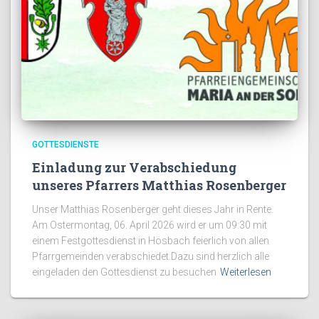
GOTTESDIENSTE
Einladung zur Verabschiedung
unseres Pfarrers Matthias Rosenberger
Unser Matthias Rosenberger geht dieses Jahr in Rente.
Am Ostermontag, 06. April 2026 wird er um 09:30 mit
einem Festgottesdienst in Hösbach feierlich von allen
Pfarrgemeinden verabschiedet.Dazu sind herzlich alle
eingeladen den Gottesdienst zu besuchen
Weiterlesen