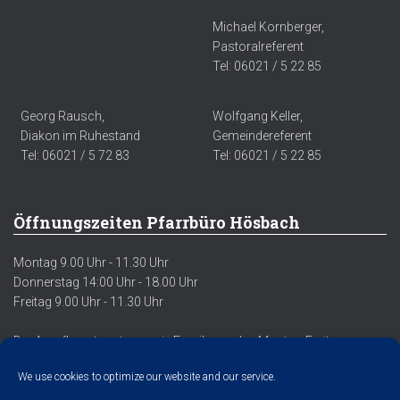
Michael Kornberger,
Pastoralreferent
Tel: 06021 / 5 22 85
Georg Rausch,
Wolfgang Keller,
Diakon im Ruhestand
Gemeindereferent
Tel: 06021 / 5 72 83
Tel: 06021 / 5 22 85
Öffnungszeiten Pfarrbüro Hösbach
Montag 9.00 Uhr - 11.30 Uhr
Donnerstag 14:00 Uhr - 18.00 Uhr
Freitag 9.00 Uhr - 11.30 Uhr
Der Anrufbeantworter sowie Emails werden Montag-Freitag
regelmäßig abgehört/abgerufen.
We use cookies to optimize our website and our service.