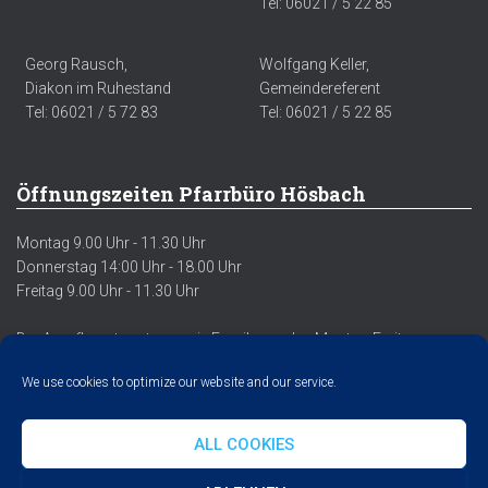
Tel: 06021 / 5 22 85
Georg Rausch,
Wolfgang Keller,
Diakon im Ruhestand
Gemeindereferent
Tel: 06021 / 5 72 83
Tel: 06021 / 5 22 85
Öffnungszeiten Pfarrbüro Hösbach
Montag 9.00 Uhr - 11.30 Uhr
Donnerstag 14:00 Uhr - 18.00 Uhr
Freitag 9.00 Uhr - 11.30 Uhr
Der Anrufbeantworter sowie Emails werden Montag-Freitag
regelmäßig abgehört/abgerufen.
We use cookies to optimize our website and our service.
ALL COOKIES
DATENSCHUTZERKLÄRUNG
IMPRESSUM
COOKIE POLICY