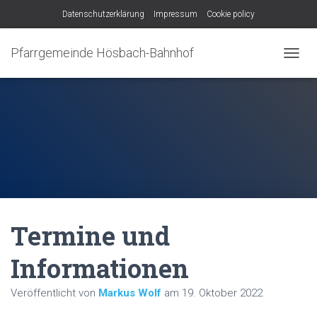
Datenschutzerklärung
Impressum
Cookie policy
Pfarrgemeinde Hösbach-Bahnhof
N
A
V
I
G
A
T
I
O
N
U
M
Termine und
S
C
H
Informationen
A
L
Veröffentlicht von
Markus Wolf
am
19. Oktober 2022
T
E