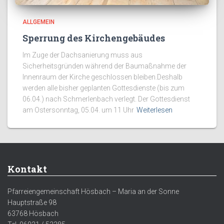
ALLGEMEIN
Sperrung des Kirchengebäudes
Im Zuge der Dachsanierung muss aus
Sicherheitsgründen während der Baumaßnahme der
Innenraum der Kirche geschlossen bleiben.Deshalb
werden alle bisher geplanten Gottesdienste (bis zum
06.04.) nach Schmerlenbach verlegt. Der Gottesdienst
am Ostersonntag, 05.04. um 11 Uhr
Weiterlesen
Kontakt
Pfarreiengemeinschaft Hösbach – Maria an der Sonne
Hauptstraße 98
63768 Hösbach