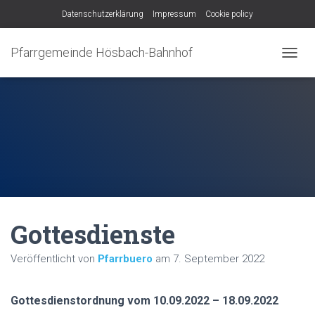
Datenschutzerklärung
Impressum
Cookie policy
Pfarrgemeinde Hösbach-Bahnhof
N
A
V
I
G
A
T
I
O
N
U
M
Gottesdienste
S
C
H
Veröffentlicht von
Pfarrbuero
am
7. September 2022
A
L
T
Gottesdienstordnung vom 10.09.2022 – 18.09.2022
E