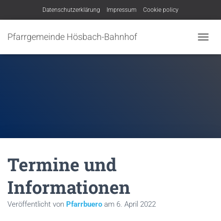
Datenschutzerklärung
Impressum
Cookie policy
Pfarrgemeinde Hösbach-Bahnhof
N
A
V
I
G
A
T
I
O
N
U
M
Termine und
S
C
H
Informationen
A
L
Veröffentlicht von
Pfarrbuero
am
6. April 2022
T
E