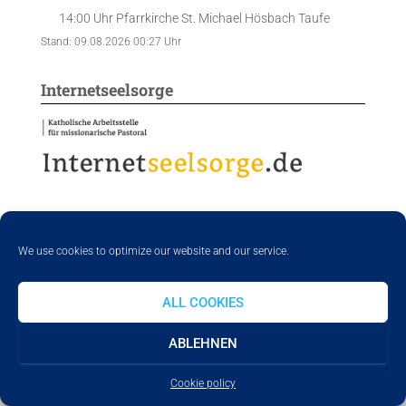
14:00 Uhr
Pfarrkirche St. Michael Hösbach
Taufe
Stand: 09.08.2026 00:27 Uhr
Internetseelsorge
We use cookies to optimize our website and our service.
ALL COOKIES
Ähnliche Beiträge
ABLEHNEN
Cookie policy